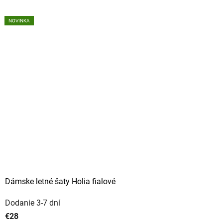
NOVINKA
NOVINKA
NOVINKA
NOVINKA
Dámske letné šaty Holia fialové
Dodanie 3-7 dní
€28