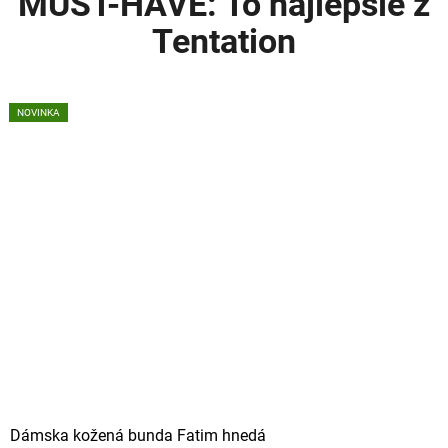
MUST-HAVE: To najlepšie z
Tentation
NOVINKA
NOVINKA
Dámska kožená bunda Fatim hnedá