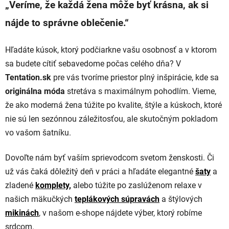
„Veríme, že každá žena môže byť krásna, ak si
nájde to správne oblečenie.“
Hľadáte kúsok, ktorý podčiarkne vašu osobnosť a v ktorom
sa budete cítiť sebavedome počas celého dňa? V
Tentation.sk
pre vás tvoríme priestor plný inšpirácie, kde sa
originálna móda
stretáva s maximálnym pohodlím. Vieme,
že ako moderná žena túžite po kvalite, štýle a kúskoch, ktoré
nie sú len sezónnou záležitosťou, ale skutočným pokladom
vo vašom šatníku.
Dovoľte nám byť vaším sprievodcom svetom ženskosti. Či
už vás čaká dôležitý deň v práci a hľadáte elegantné
šaty
a
zladené
komplety,
alebo túžite po zaslúženom relaxe v
našich mäkučkých
teplákových súpravách
a štýlových
mikinách
, v našom e-shope nájdete výber, ktorý robíme
srdcom.