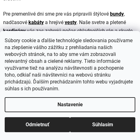
Pre premenlivé dni sme pre vás pripravili štýlové
bundy
,
nadčasové
kabáty
a hrejivé
vesty
. Naše svetre a pletené
kardigány
vás zas zahrejú počas chladnejších rán a skvele
doplnia naše jemné
blúzky
a
tričká
. Nezabudnite, že aj tie
Súbory cookie a ďalšie technológie sledovania používame
na zlepšenie vášho zážitku z prehliadania našich
najjednoduchšie
nohavice
premeníte na unikátny outfit
webových stránok, na to aby sme vám zobrazovali
vďaka správne zvoleným doplnkom.
relevantný obsah a cielené reklamy. Tieto informácie
využívame tiež na analýzu návštevnosti a pochopenie
V Tentation nie ste len zákazníčkou – ste pre nás
toho, odkiaľ naši návštevníci na webovú stránku
inšpiráciou. Nahliadnite do našich
módnych
noviniek
,
prichádzajú. Ďalším prechádzaním tohto webu vyjadrujete
začítajte sa do nášho
blogu
a objavte, aké je to nosiť
súhlas s ich používaním.
oblečenie, ktoré bolo vybrané špeciálne pre vás.
Nastavenie
Vstúpte a doprajte si malé pokušenie byť očarujúca každý
deň!
Odmietnuť
Súhlasím