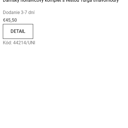
Dámsky nohavicový komplet s vestou Turga tmavomodrý
Dodanie 3-7 dní
€45,50
DETAIL
Kód:
44214/UNI