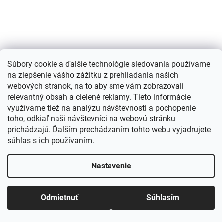
Súbory cookie a ďalšie technológie sledovania používame
na zlepšenie vášho zážitku z prehliadania našich
webových stránok, na to aby sme vám zobrazovali
relevantný obsah a cielené reklamy. Tieto informácie
využívame tiež na analýzu návštevnosti a pochopenie
toho, odkiaľ naši návštevníci na webovú stránku
prichádzajú. Ďalším prechádzaním tohto webu vyjadrujete
Široké letné nohavice Doxia žlté
súhlas s ich používaním.
Dodanie 3-7 dní
Nastavenie
€29
Odmietnuť
Súhlasím
DETAIL