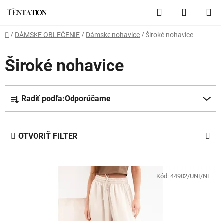
Prejsť
Hľadať
NÁKUP
na
obsah
KOŠÍK
Domov
/
DÁMSKE OBLEČENIE
/
Dámske nohavice
/
Široké nohavice
Široké nohavice
R
Radiť podľa:
Odporúčame
a
d
e
OTVORIŤ FILTER
n
i
V
e
ý
Kód:
44902/UNI/NE
p
p
r
i
o
s
d