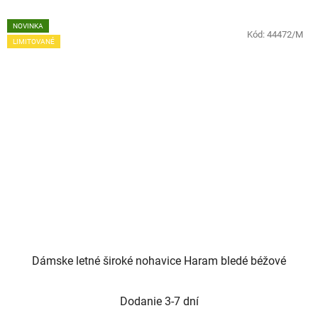
NOVINKA
Kód:
44472/M
LIMITOVANÉ
Dámske letné široké nohavice Haram bledé béžové
Dodanie 3-7 dní