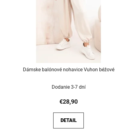
p
u
r
k
o
t
d
o
u
v
k
t
o
v
Dámske balónové nohavice Vuhon béžové
Dodanie 3-7 dní
€28,90
DETAIL