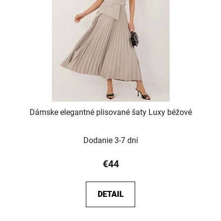
p
u
r
k
o
t
d
o
u
v
k
t
o
v
Dámske elegantné plisované šaty Luxy béžové
Dodanie 3-7 dní
€44
DETAIL