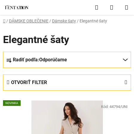
Prejsť
Hľadať
NÁKUP
na
obsah
KOŠÍK
Domov
/
DÁMSKE OBLEČENIE
/
Dámske šaty
/
Elegantné šaty
Elegantné šaty
R
Radiť podľa:
Odporúčame
a
d
e
OTVORIŤ FILTER
n
i
V
e
NOVINKA
ý
Kód:
44794/UNI
p
p
r
i
o
s
d