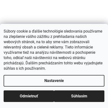
Súbory cookie a ďalšie technológie sledovania používame
na zlepšenie vášho zážitku z prehliadania našich
webových stránok, na to aby sme vám zobrazovali
relevantný obsah a cielené reklamy. Tieto informácie
využívame tiež na analýzu návštevnosti a pochopenie
toho, odkiaľ naši návštevníci na webovú stránku
prichádzajú. Ďalším prechádzaním tohto webu vyjadrujete
Dámske elegantné šaty Weros biele
súhlas s ich používaním.
Dodanie 3-7 dní
Nastavenie
€41
Odmietnuť
Súhlasím
DETAIL