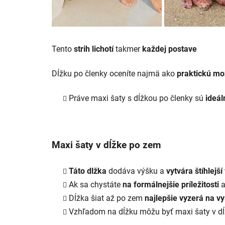
Tento
strih lichotí
takmer
každej postave
Dĺžku po členky oceníte najmä ako
praktickú mo
Práve maxi šaty s dĺžkou po členky sú
ideá
Maxi šaty v dĺžke po zem
Táto dlžka
dodáva výšku a
vytvára štíhlejší
Ak sa chystáte
na formálnejšie príležitosti
a
Dĺžka šiat až po zem
najlepšie vyzerá
na vy
Vzhľadom na dĺžku môžu byť maxi šaty v d