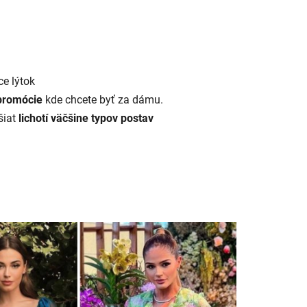
e lýtok
promócie
kde chcete byť za dámu.
šiat
lichotí väčšine typov postav