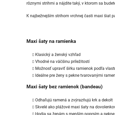
rôznymi strihmi a nájdite taký, v ktorom sa bude
K najbežnejším strihom vrchnej časti maxi šiat pa
Maxi šaty na ramienka
Klasický a ženský vzhľad
Vhodné na väčšinu príležitostí
Možnosť upraviť šírku ramienok podľa vlast
Ideálne pre ženy s pekne tvarovanými rame
Maxi šaty bez ramienok (bandeau)
Odhaľujú ramená a zvýrazňujú krk a dekolt
Skvelé ako plážové maxi šaty na dovolenkové
Hodia sa ženám s menším poprsím a pekne