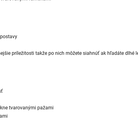
 postavy
jšie príležitosti takže po nich môžete siahnúť ak hľadáte dlhé 
sť
ekne tvarovanými pažami
cami