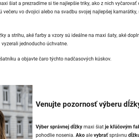
 šiat a prezradíme si tie najlepšie triky, ako z nich vyčarovať d
ú večeru vo dvojici alebo na svadbu svojej najlepšej kamarátky,
ky a strihu, aké farby a vzory sú ideálne na maxi šaty, aké dop
y vyzerali jednoducho úchvatne.
šatníku a objavte čaro týchto nadčasových kúskov.
Venujte pozornosť výberu dĺžky
Výber správnej dĺžky
maxi šiat
je kľúčovým f
pohodlie nosenia.
Ako
ale
vybrať
správnu
dĺžk