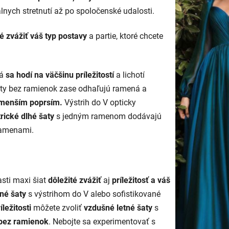
lnych stretnutí až po spoločenské udalosti.
té zvážiť váš typ postavy
a partie, ktoré chcete
á
sa hodí na väčšinu príležitostí
a lichotí
aty bez ramienok zase odhaľujú ramená a
 menším poprsím.
Výstrih do V opticky
rické dlhé šaty
s jedným ramenom dodávajú
 ramenami.
asti maxi šiat
dôležité zvážiť
aj
príležitosť a váš
né šaty
s výstrihom do V alebo sofistikované
íležitosti
môžete zvoliť
vzdušné letné šaty
s
 bez ramienok
. Nebojte sa experimentovať s