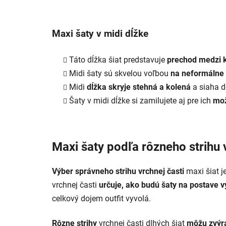
Maxi šaty v midi dĺžke
Táto dĺžka šiat predstavuje
prechod medzi k
Midi šaty sú skvelou voľbou
na neformálne 
Midi
dĺžka skryje stehná a kolená
a siaha d
Šaty v midi dĺžke si zamilujete aj pre ich
mož
Maxi šaty podľa rôzneho strihu 
Výber správneho strihu vrchnej časti
maxi šiat j
vrchnej časti
určuje, ako budú šaty na postave v
celkový dojem outfit vyvolá.
Rôzne strihy
vrchnej časti dlhých šiat
môžu zvýra