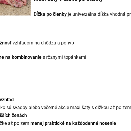
Dĺžka po členky
je univerzálna dĺžka vhodná pre
žnosť
vzhľadom na chôdzu a pohyb
lne na kombinovanie
s rôznymi topánkami
 vzhľad
ko sú svadby alebo večerné akcie maxi šaty s dĺžkou až po ze
šších ženách
ĺžke až po zem
menej praktické na každodenné nosenie