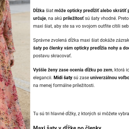
Dĺžka
šiat
môže opticky predĺži
ť alebo skrátiť
určuje
, na akú
príležitosť
sú šaty vhodné. Preto 
maxi šiat, aby ste sa vo svojom outfite cítili 
Správne zvolená dĺžka maxi šiat dokáže zázra
šaty po členky vám opticky predĺžia nohy a do
postavu skracovať.
Vyššie ženy zase ocenia dĺžku po zem
, ktorá 
elegancii.
Midi šaty
sú zase
univerzálnou voľb
na menej formálne príležitosti.
Tu sú tri hlavné dĺžky, z ktorých si môžete vybra
Maxi šaty v dĺžke po členky