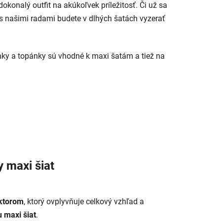
okonalý outfit na akúkoľvek príležitosť. Či už sa
 s našimi radami budete v dlhých šatách vyzerať
lnky a topánky sú vhodné k maxi šatám a tiež na
 maxi šiat
aktorom
, ktorý ovplyvňuje celkový vzhľad a
u maxi šiat
.