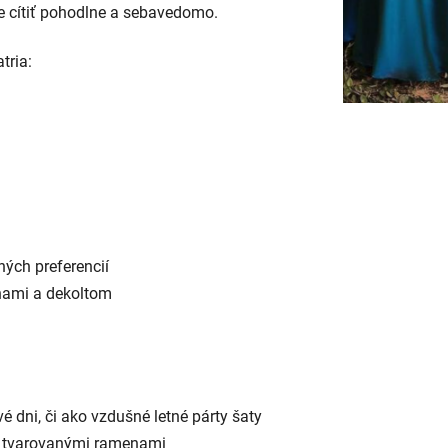
te cítiť pohodlne a sebavedomo.
tria:
ných preferencií
nami a dekoltom
 dni, či ako vzdušné letné párty šaty
 tvarovanými ramenami