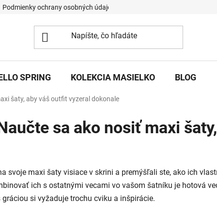
Podmienky ochrany osobných údajov
ELLO SPRING
KOLEKCIA MASIELKO
BLOG
xi šaty, aby váš outfit vyzeral dokonale
aučte sa ako nosiť maxi šaty, 
na svoje maxi šaty visiace v skrini a premýšľali ste, ako ich vlas
kombinovať ich s ostatnými vecami vo vašom šatníku je hotová ve
 gráciou si vyžaduje trochu cviku a inšpirácie.