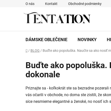
Prejsť
O nás
Kontakt
Obchodné podmienky
na
obsah
DÁMSKE OBLEČENIE
NOVINKY
H
Domov
/
BLOG
/
Buďte ako popoluška. Naučte sa ako nosiť ma
Buďte ako popoluška. N
dokonale
Priznajte sa - koľkokrát ste sa bezradne pozerali 
vás očarili v obchode, no doma ste zistili, že s
síce nesmierne elegantné a ženské, no nosiť ich s