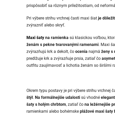
prispôsobiť sa rôznym príležitostiam, od neformá
Pri výbere strihu vrchnej časti maxi šiat
je dôleži
zvýrazniť alebo skryť.
Maxi šaty
na ramienka
sú klasickou voľbou, ktor
ženám s pekne tvarovanými ramenami
. Maxi š
zvýrazňujú krk a dekolt, čo
ocenia
najmä
ženy s
predlžuje krk a zvýrazňuje prsia, zatiaľ čo
asymet
outfitu zaujímavosť a lichotia ženám so širšími
Okrem typu postavy je pri výbere strihu vrchnej č
štýl
.
Na formálnejšie udalosti
sú vhodné
elegant
šaty s holým chrbtom
, zatiaľ čo
na ležérnejšie pr
ramienkami alebo bohémske
plážové maxi šaty