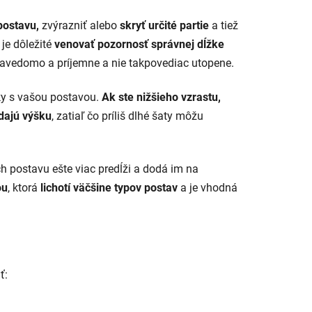
 postavu,
zvýrazniť alebo
skryť určité partie
a tiež
je dôležité
venovať pozornosť správnej dĺžke
sebavedomo a príjemne a nie takpovediac utopene.
ky s vašou postavou.
Ak ste nižšieho vzrastu,
dajú výšku
, zatiaľ čo príliš dlhé šaty môžu
ich postavu ešte viac predĺži a dodá im na
ou
, ktorá
lichotí väčšine typov postav
a je vhodná
ť: