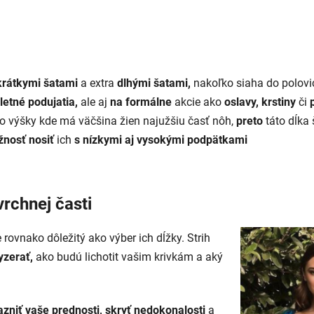
rátkymi šatami
a extra
dlhými šatami,
nakoľko siaha do polovic
letné podujatia,
ale aj
na formálne
akcie ako
oslavy, krstiny
či
o výšky kde má väčšina žien najužšiu časť nôh,
preto
táto dĺka 
nosť nosiť
ich
s nízkymi aj vysokými podpätkami
vrchnej časti
e rovnako dôležitý ako výber ich dĺžky.
Strih
yzerať,
ako budú lichotit vašim krivkám a aký
zniť vaše prednosti,
skryť nedokonalosti
a