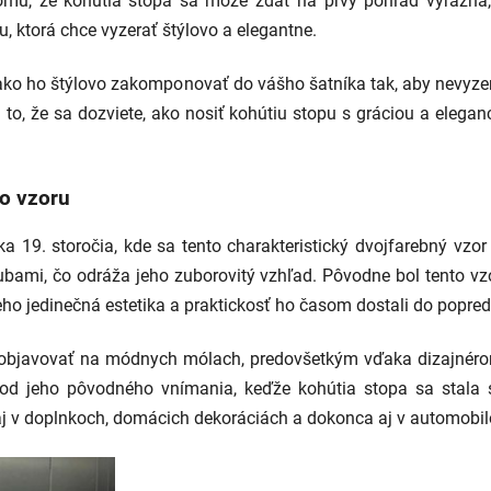
k tomu, že kohútia stopa sa môže zdať na prvý pohľad výrazn
torá chce vyzerať štýlovo a elegantne.
a ako ho štýlovo zakomponovať do vášho šatníka tak, aby nevyz
 to, že sa dozviete, ako nosiť kohútiu stopu s gráciou a elega
to vzoru
ka 19. storočia, kde sa tento charakteristický dvojfarebný vz
bami, čo odráža jeho zuborovitý vzhľad. Pôvodne bol tento vzo
eho jedinečná estetika a praktickosť ho časom dostali do popre
a objavovať na módnych mólach, predovšetkým vďaka dizajnérom 
 od jeho pôvodného vnímania, keďže kohútia stopa sa stala 
 aj v doplnkoch, domácich dekoráciách a dokonca aj v automobi