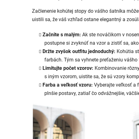
Začlenenie kohútej stopy do vášho šatníka môže b
uistili sa, že váš vzhľad ostane elegantný a zosúl
Začnite s malým:
Ak ste nováčikom v nosení
postupne si zvyknúť na vzor a zistiť sa, a
Držte zvyšok outfitu jednoduchý:
Kohútia st
farbách. Tým sa vyhnete preťaženiu vášho 
Limitujte počet vzorov:
Kombinovanie rôznyc
s iným vzorom, uistite sa, že sú vzory komp
Farba a veľkosť vzoru:
Vyberajte veľkosť a 
plnšie postavy, zatiaľ čo odvážnejšie, väčš