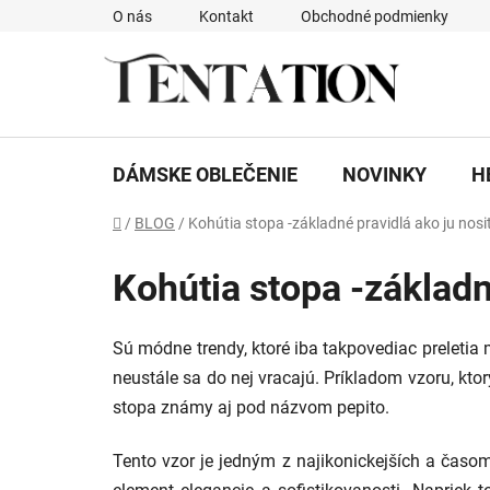
Prejsť
O nás
Kontakt
Obchodné podmienky
na
obsah
DÁMSKE OBLEČENIE
NOVINKY
H
Domov
/
BLOG
/
Kohútia stopa -základné pravidlá ako ju nos
Kohútia stopa -základn
Sú módne trendy, ktoré iba takpovediac preletia
neustále sa do nej vracajú. Príkladom vzoru, kt
stopa známy aj pod názvom pepito.
Tento vzor je jedným z najikonickejších a časom