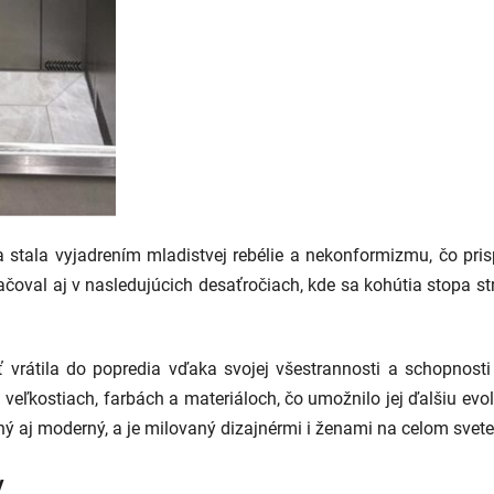
a stala vyjadrením mladistvej rebélie a nekonformizmu, čo prisp
ačoval aj v nasledujúcich desaťročiach, kde sa kohútia stopa 
 vrátila do popredia vďaka svojej všestrannosti a schopnos
ch veľkostiach, farbách a materiáloch, čo umožnilo jej ďalšiu e
ý aj moderný, a je milovaný dizajnérmi i ženami na celom svete
y