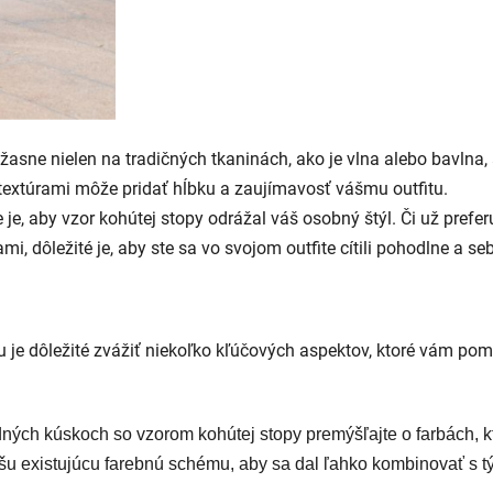
žasne nielen na tradičných tkaninách, ako je vlna alebo bavlna,
 textúrami môže pridať hĺbku a zaujímavosť vášmu outfitu.
 je, aby vzor kohútej stopy odrážal váš osobný štýl. Či už prefer
, dôležité je, aby ste sa vo svojom outfite cítili pohodlne a se
oru je dôležité zvážiť niekoľko kľúčových aspektov, ktoré vám po
ných kúskoch so vzorom kohútej stopy premýšľajte o farbách, kt
ašu existujúcu farebnú schému, aby sa dal ľahko kombinovať s t