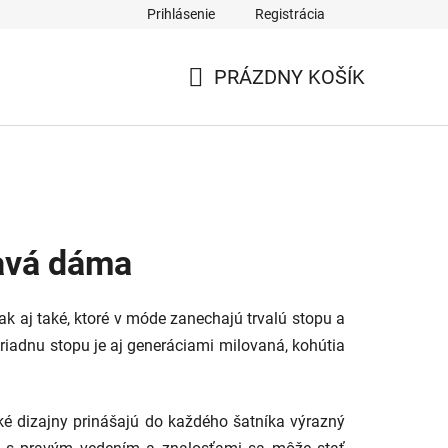
Prihlásenie
Registrácia
PRÁZDNY KOŠÍK
NÁKUPNÝ
KOŠÍK
ravá dáma
k aj také, ktoré v móde zanechajú trvalú stopu a
riadnu stopu je aj generáciami milovaná, kohútia
cké dizajny prinášajú do každého šatníka výrazný