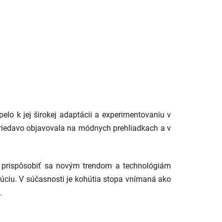
elo k jej širokej adaptácii a experimentovaniu v
striedavo objavovala na módnych prehliadkach a v
ti prispôsobiť sa novým trendom a technológiám
volúciu. V súčasnosti je kohútia stopa vnímaná ako
.