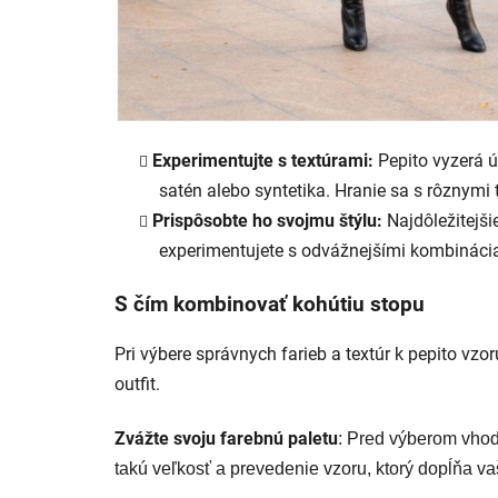
Experimentujte s textúrami:
Pepito vyzerá ú
satén alebo syntetika. Hranie sa s rôznymi
Prispôsobte ho svojmu štýlu:
Najdôležitejšie
experimentujete s odvážnejšími kombináciami
S čím kombinovať kohútiu stopu
Pri výbere správnych farieb a textúr k pepito vz
outfit.
Zvážte svoju farebnú paletu
: Pred výberom vhod
takú veľkosť a prevedenie vzoru, ktorý dopĺňa v