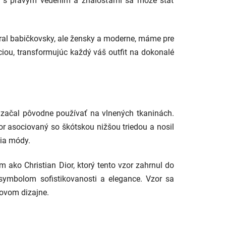
á, s pravým vedením a znalosťami sa môže stať
eral babičkovsky, ale žensky a moderne, máme pre
nciou, transformujúc každý váš outfit na dokonalé
or začal pôvodne používať na vlnených tkaninách.
r asociovaný so škótskou nižšou triedou a nosil
dia módy.
ako Christian Dior, ktorý tento vzor zahrnul do
symbolom sofistikovanosti a elegance. Vzor sa
lovom dizajne.