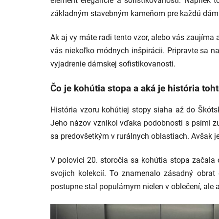
element elegancie a sofistikovanosti. Naprie
základným stavebným kameňom pre každú dámu, k
Ak aj vy máte radi tento vzor, alebo vás zaujím
vás niekoľko módnych inšpirácii. Pripravte sa na
vyjadrenie dámskej sofistikovanosti.
Čo je kohútia stopa a aká je história toh
História vzoru kohútiej stopy siaha až do Škóts
Jeho názov vznikol vďaka podobnosti s psími zu
sa predovšetkým v rurálnych oblastiach. Avšak j
V polovici 20. storočia sa kohútia stopa začal
svojich kolekcií. To znamenalo zásadný obrat
postupne stal populárnym nielen v oblečení, ale