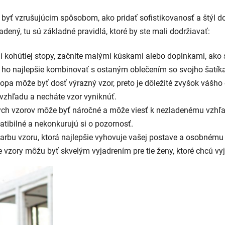
yť vzrušujúcim spôsobom, ako pridať sofistikovanosť a štýl do v
adený, tu sú základné pravidlá, ktoré by ste mali dodržiavať:
 kohútiej stopy, začnite malými kúskami alebo doplnkami, ako 
ko ho najlepšie kombinovať s ostaným oblečením so svojho šatík
opa môže byť dosť výrazný vzor, preto je dôležité zvyšok vášho 
vzhľadu a necháte vzor vyniknúť.
h vzorov môže byť náročné a môže viesť k nezladenému vzhľa
atibilné a nekonkurujú si o pozornosť.
farbu vzoru, ktorá najlepšie vyhovuje vašej postave a osobnému 
ie vzory môžu byť skvelým vyjadrením pre tie ženy, ktoré chcú vy