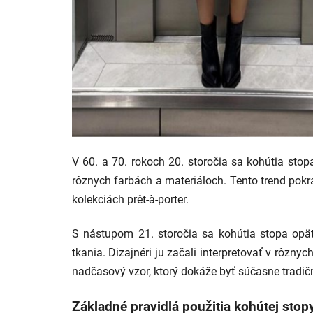
V 60. a 70. rokoch 20. storočia sa kohútia stop
rôznych farbách a materiáloch. Tento trend pokr
kolekciách prêt-à-porter.
S nástupom 21. storočia sa kohútia stopa opäť
tkania. Dizajnéri ju začali interpretovať v rôzny
nadčasový vzor, ktorý dokáže byť súčasne tradičn
Základné pravidlá použitia kohútej stop