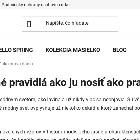
Podmienky ochrany osobných údajov
ELLO SPRING
KOLEKCIA MASIELKO
BLOG
iť ako pravá dáma
é pravidlá ako ju nosiť ako p
 módnym svetom, ako lavína a už nikdy viac sa neobjavia. Sú vša
orý módny svet ovplyvňuje už niekoľko dekád a ktorý zanechal po
 overených vzorov v histórii módy. Jeho jasné a charakteristi