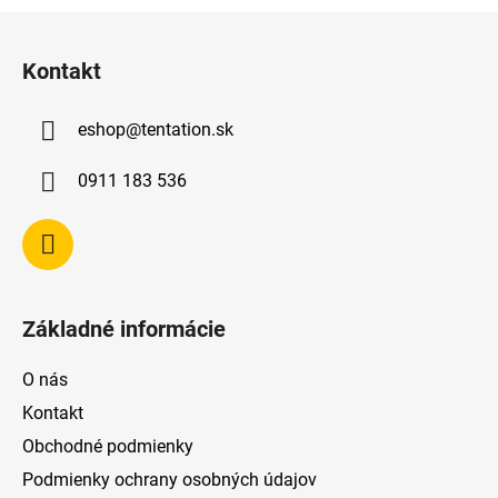
Z
á
Kontakt
p
ä
eshop
@
tentation.sk
t
i
0911 183 536
e
Základné informácie
O nás
Kontakt
Obchodné podmienky
Podmienky ochrany osobných údajov