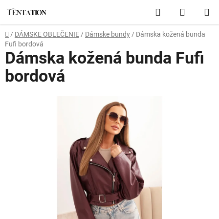
Prejsť
Hľadať
NÁKUP
na
obsah
KOŠÍK
Domov
/
DÁMSKE OBLEČENIE
/
Dámske bundy
/
Dámska kožená bunda
Fufi bordová
Dámska kožená bunda Fufi
bordová