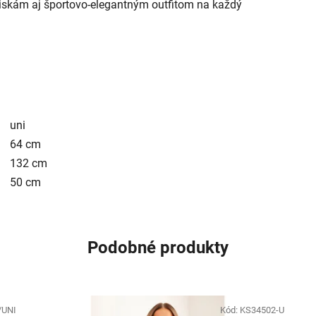
iskám aj športovo-elegantným outfitom na každý
uni
64 cm
132 cm
50 cm
Podobné produkty
/UNI
Kód:
KS34502-U