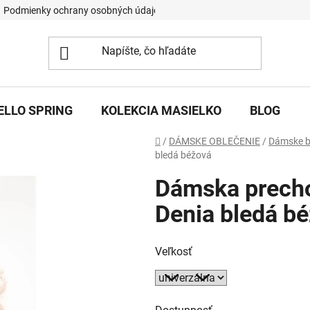
Podmienky ochrany osobných údajov
ELLO SPRING
KOLEKCIA MASIELKO
BLOG
Domov
/
DÁMSKE OBLEČENIE
/
Dámske 
bledá béžová
Dámska precho
Denia bledá b
Veľkosť