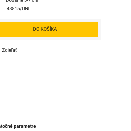
Dodanie 3-7 dní
43815/UNI
DO KOŠÍKA
Zdieľať
točné parametre