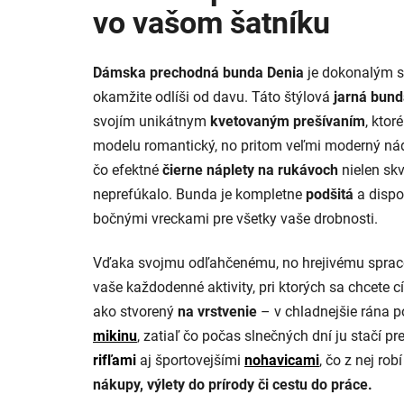
vo vašom šatníku
Dámska prechodná bunda Denia
je dokonalým sp
okamžite odlíši od davu. Táto štýlová
jarná bund
svojím unikátnym
kvetovaným prešívaním
, ktor
modelu romantický, no pritom veľmi moderný nád
čo efektné
čierne náplety na rukávoch
nielen skv
neprefúkalo. Bunda je kompletne
podšitá
a dispo
bočnými vreckami pre všetky vaše drobnosti.
Vďaka svojmu odľahčenému, no hrejivému sprac
vaše každodenné aktivity, pri ktorých sa chcete cí
ako stvorený
na vrstvenie
– v chladnejšie rána p
mikinu
, zatiaľ čo počas slnečných dní ju stačí 
rifľami
aj športovejšími
nohavicami
, čo z nej ro
nákupy, výlety do prírody či cestu do práce.