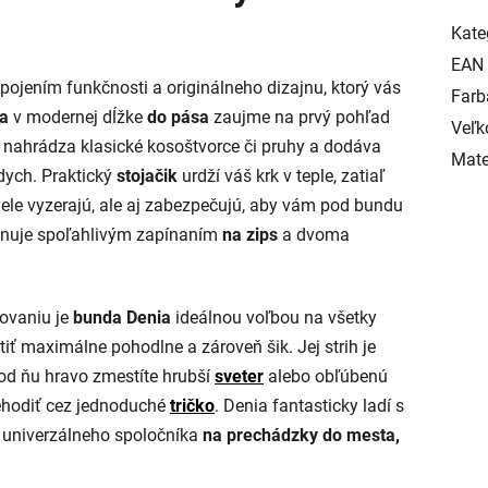
Kate
EAN
ojením funkčnosti a originálneho dizajnu, ktorý vás
Farb
a
v modernej dĺžke
do pása
zaujme na prvý pohľad
Veľk
é nahrádza klasické kosoštvorce či pruhy a dodáva
Mate
ych. Praktický
stojačik
urdží váš krk v teple, zatiaľ
ele vyzerajú, ale aj zabezpečujú, aby vám pod bundu
nuje spoľahlivým zapínaním
na zips
a dvoma
ovaniu je
bunda Denia
ideálnou voľbou na všetky
tiť maximálne pohodlne a zároveň šik. Jej strih je
od ňu hravo zmestíte hrubší
sveter
alebo obľúbenú
prehodiť cez jednoduché
tričko
. Denia fantasticky ladí s
bí univerzálneho spoločníka
na prechádzky do mesta,