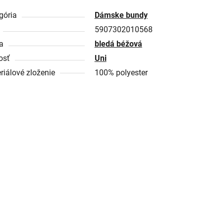
gória
Dámske bundy
5907302010568
a
bledá béžová
osť
Uni
riálové zloženie
100% polyester