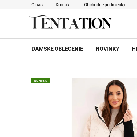
Prejsť
O nás
Kontakt
Obchodné podmienky
na
obsah
DÁMSKE OBLEČENIE
NOVINKY
H
NOVINKA