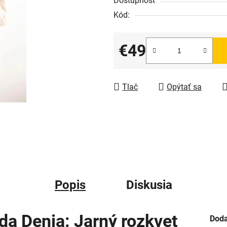
Dostupnosť
Kód:
€49
Jednotková cena:
Tlač
Opýtať sa
Popis
Diskusia
a Denia: Jarný rozkvet
Doda