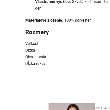
Všestranné využitie:
Skvelá k džínsom, ten
deň.
Materiálové zloženie:
100% polyester
Rozmery
Veľkosť
Dĺžka
Obvod prsia
Dĺžka rukáv
Kód:
42415