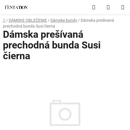
Prejsť
Hľadať
NÁKUP
na
obsah
KOŠÍK
Domov
/
DÁMSKE OBLEČENIE
/
Dámske bundy
/
Dámska prešívaná
prechodná bunda Susi čierna
Dámska prešívaná
prechodná bunda Susi
čierna