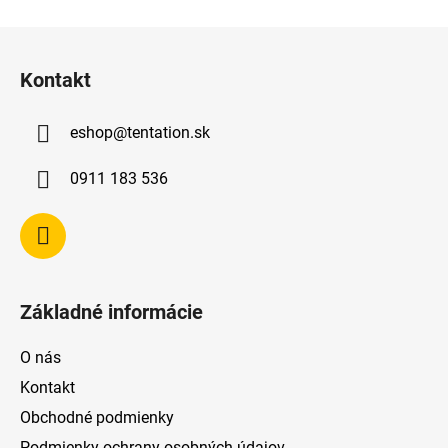
Z
á
Kontakt
p
ä
eshop
@
tentation.sk
t
i
0911 183 536
e
Základné informácie
O nás
Kontakt
Obchodné podmienky
Podmienky ochrany osobných údajov