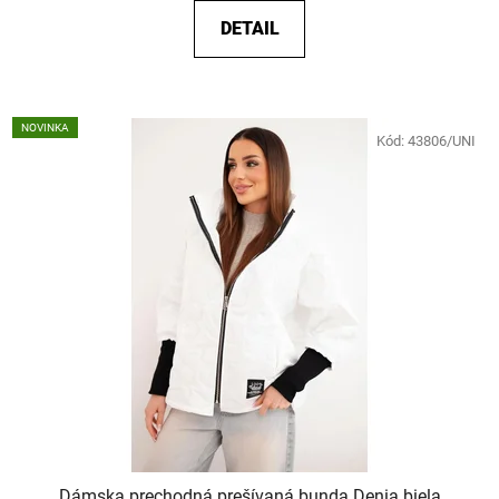
DETAIL
NOVINKA
Kód:
43806/UNI
Dámska prechodná prešívaná bunda Denia biela