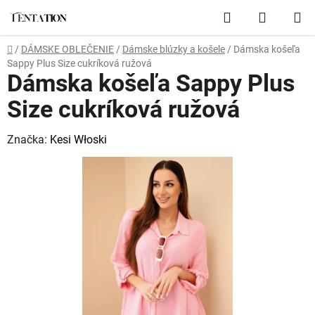
Prejsť
Hľadať
NÁKUP
na
obsah
KOŠÍK
Domov
/
DÁMSKE OBLEČENIE
/
Dámske blúzky a košele
/
Dámska košeľa
Sappy Plus Size cukríková ružová
Dámska košeľa Sappy Plus
Size cukríková ružová
Značka:
Kesi Włoski