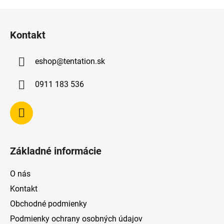
Z
á
Kontakt
p
ä
eshop
@
tentation.sk
t
i
0911 183 536
e
Základné informácie
O nás
Kontakt
Obchodné podmienky
Podmienky ochrany osobných údajov