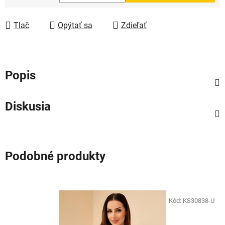
Jednotková cena:
Tlač
Opýtať sa
Zdieľať
Popis
Diskusia
Podobné produkty
Kód:
KS30838-U