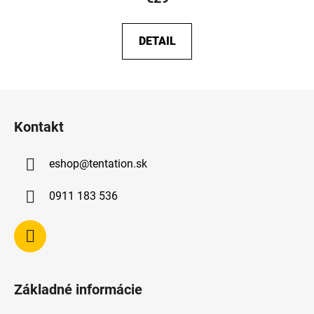
DETAIL
Z
á
Kontakt
p
ä
eshop
@
tentation.sk
t
i
0911 183 536
e
Základné informácie