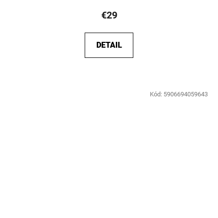
€29
DETAIL
Kód:
5906694059643