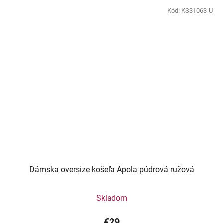
Kód:
KS31063-U
Dámska oversize košeľa Apola púdrová ružová
Skladom
€29