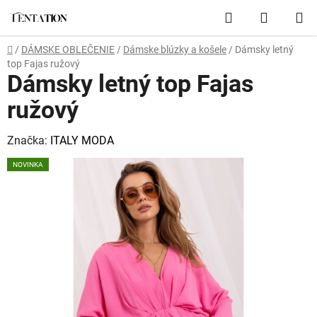
Prejsť
Hľadať
NÁKUP
na
obsah
KOŠÍK
Domov
/
DÁMSKE OBLEČENIE
/
Dámske blúzky a košele
/
Dámsky letný
top Fajas ružový
Dámsky letný top Fajas
ružový
Značka:
ITALY MODA
NOVINKA