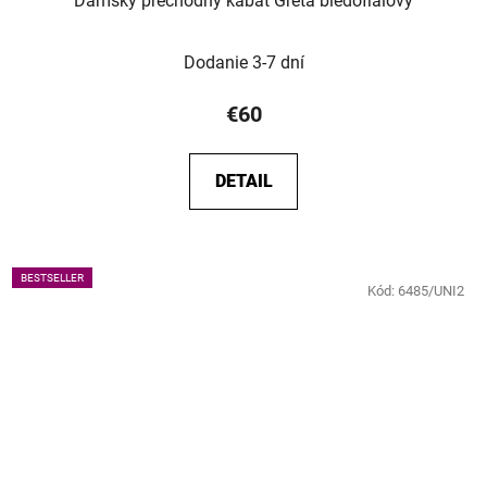
Dámsky prechodný kabát Greta bledofialový
Dodanie 3-7 dní
€60
DETAIL
BESTSELLER
Kód:
6485/UNI2