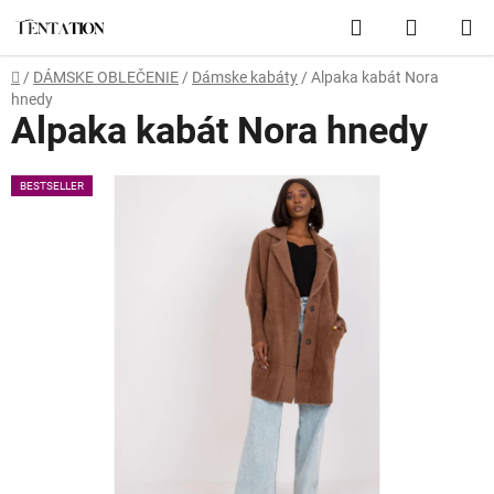
Prejsť
Hľadať
NÁKUP
na
obsah
KOŠÍK
Domov
/
DÁMSKE OBLEČENIE
/
Dámske kabáty
/
Alpaka kabát Nora
hnedy
Alpaka kabát Nora hnedy
BESTSELLER