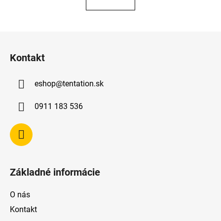
Z
á
Kontakt
p
ä
eshop
@
tentation.sk
t
i
0911 183 536
e
Základné informácie
O nás
Kontakt