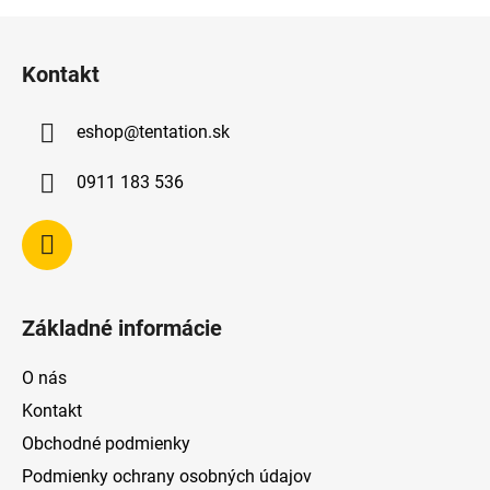
Z
á
Kontakt
p
ä
eshop
@
tentation.sk
t
i
0911 183 536
e
Základné informácie
O nás
Kontakt
Obchodné podmienky
Podmienky ochrany osobných údajov