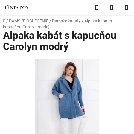
Prejsť
Hľadať
NÁKUP
na
obsah
KOŠÍK
Domov
/
DÁMSKE OBLEČENIE
/
Dámske kabáty
/
Alpaka kabát s
kapucňou Carolyn modrý
Alpaka kabát s kapucňou
Carolyn modrý