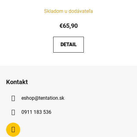
Skladom u dodávateľa
€65,90
DETAIL
Z
á
Kontakt
p
ä
eshop
@
tentation.sk
t
i
0911 183 536
e