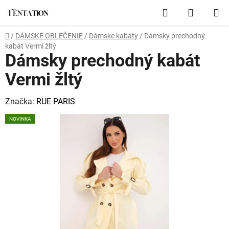
Prejsť
Hľadať
NÁKUP
na
obsah
KOŠÍK
Domov
/
DÁMSKE OBLEČENIE
/
Dámske kabáty
/
Dámsky prechodný
kabát Vermi žltý
Dámsky prechodný kabát
Vermi žltý
Značka:
RUE PARIS
NOVINKA