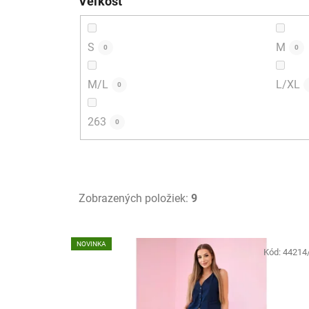
Veľkosť
S
M
0
0
M/L
L/XL
0
263
0
Zobrazených položiek:
9
V
NOVINKA
ý
Kód:
44214
p
i