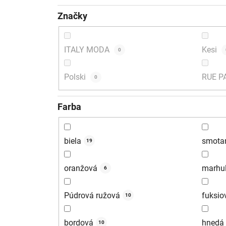
Značky
ITALY MODA
Kesi
0
Polski
RUE P
0
Farba
biela
smota
19
oranžová
marhu
6
Púdrová ružová
fuksio
10
bordová
hnedá
10