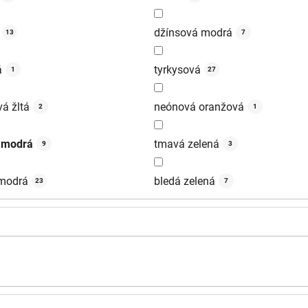
džínsová modrá
13
7
á
tyrkysová
1
27
á žltá
neónová oranžová
2
1
 modrá
tmavá zelená
9
3
 modrá
bledá zelená
23
7