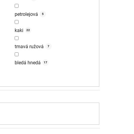
petrolejová
5
kaki
22
tmavá ružová
7
bledá hnedá
17