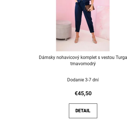
s
p
r
o
d
u
k
t
Dámsky nohavicový komplet s vestou Turg
o
tmavomodrý
v
Dodanie 3-7 dní
€45,50
DETAIL