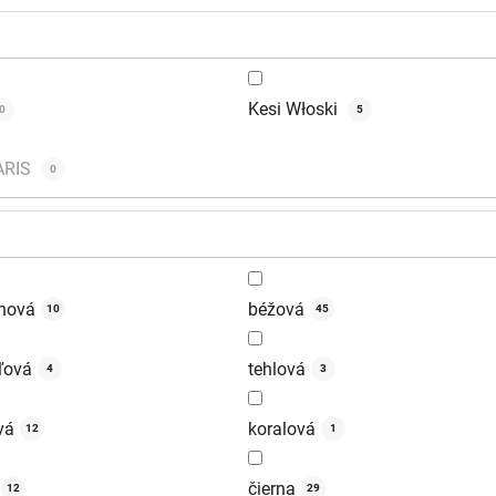
Kesi Włoski
0
5
ARIS
0
nová
béžová
10
45
ľová
tehlová
4
3
vá
koralová
12
1
čierna
12
29