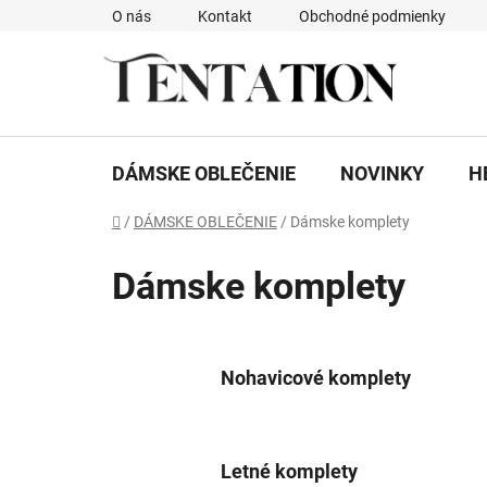
Prejsť
O nás
Kontakt
Obchodné podmienky
na
obsah
DÁMSKE OBLEČENIE
NOVINKY
H
Domov
/
DÁMSKE OBLEČENIE
/
Dámske komplety
Dámske komplety
Nohavicové komplety
Letné komplety