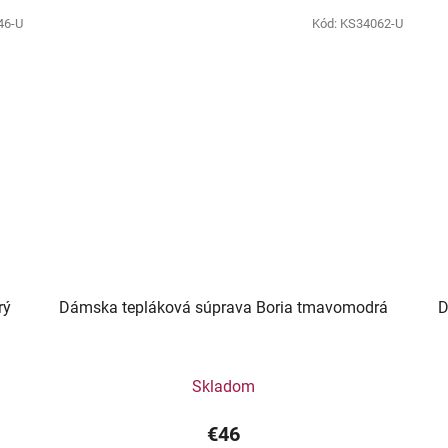
46-U
Kód:
KS34062-U
rý
Dámska tepláková súprava Boria tmavomodrá
D
Skladom
€46