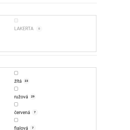
v
LAKERTA
0
žltá
23
ružová
29
červená
7
fialová
7