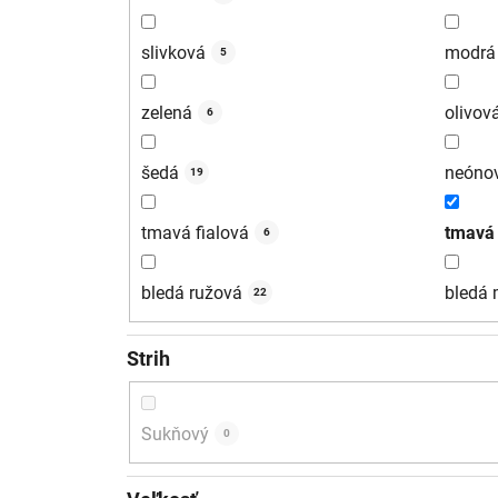
slivková
modrá
5
zelená
olivov
6
šedá
neónov
19
tmavá fialová
tmavá
6
bledá ružová
bledá
22
Strih
Sukňový
0