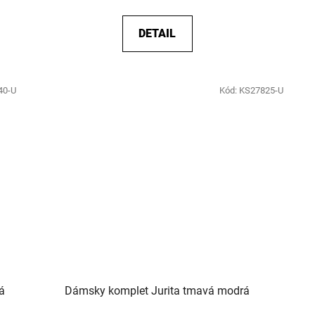
DETAIL
40-U
Kód:
KS27825-U
á
Dámsky komplet Jurita tmavá modrá