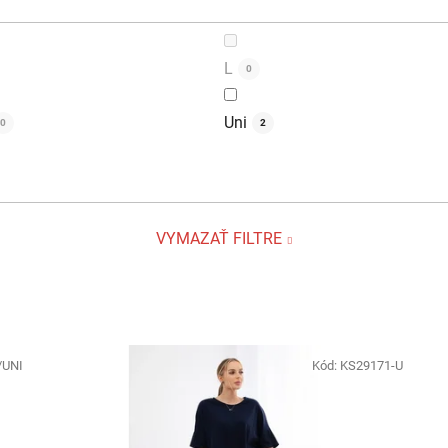
L
0
Uni
0
2
VYMAZAŤ FILTRE
/UNI
Kód:
KS29171-U