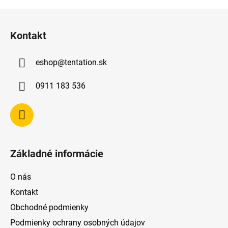
Z
á
Kontakt
p
ä
eshop
@
tentation.sk
t
i
0911 183 536
e
Základné informácie
O nás
Kontakt
Obchodné podmienky
Podmienky ochrany osobných údajov