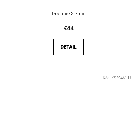
Dodanie 3-7 dní
€44
DETAIL
Kód:
KS29461-U