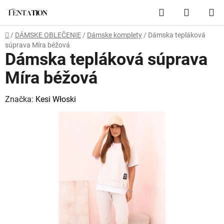
Prejsť
Hľadať
NÁKUP
na
obsah
KOŠÍK
Domov
/
DÁMSKE OBLEČENIE
/
Dámske komplety
/
Dámska tepláková
súprava Míra béžová
Dámska tepláková súprava
Míra béžová
Značka:
Kesi Włoski