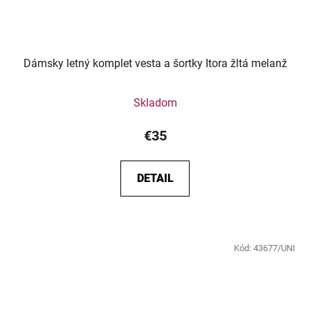
Dámsky letný komplet vesta a šortky Itora žltá melanž
Skladom
€35
DETAIL
Kód:
43677/UNI