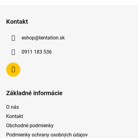
Z
á
Kontakt
p
ä
eshop
@
tentation.sk
t
i
0911 183 536
e
Základné informácie
O nás
Kontakt
Obchodné podmienky
Podmienky ochrany osobných údajov