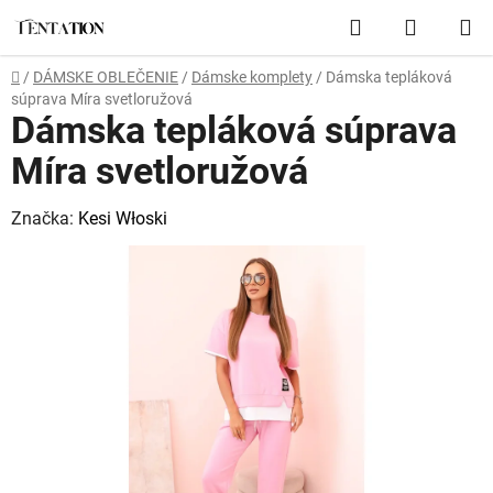
Prejsť
Hľadať
NÁKUP
na
obsah
KOŠÍK
Domov
/
DÁMSKE OBLEČENIE
/
Dámske komplety
/
Dámska tepláková
súprava Míra svetloružová
Dámska tepláková súprava
Míra svetloružová
Značka:
Kesi Włoski