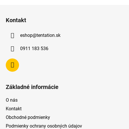
Z
á
Kontakt
p
ä
eshop
@
tentation.sk
t
i
0911 183 536
e
Základné informácie
O nás
Kontakt
Obchodné podmienky
Podmienky ochrany osobných údajov