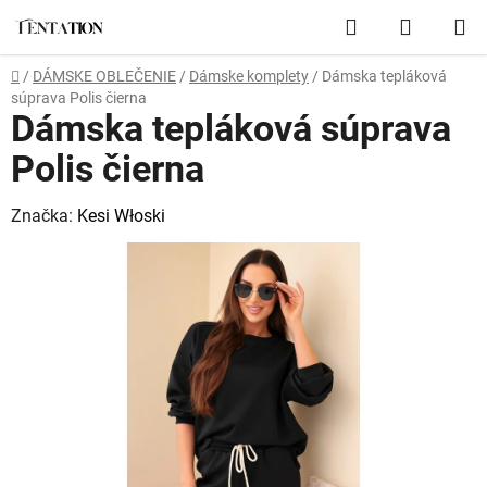
Prejsť
Hľadať
NÁKUP
na
obsah
KOŠÍK
Domov
/
DÁMSKE OBLEČENIE
/
Dámske komplety
/
Dámska tepláková
súprava Polis čierna
Dámska tepláková súprava
Polis čierna
Značka:
Kesi Włoski