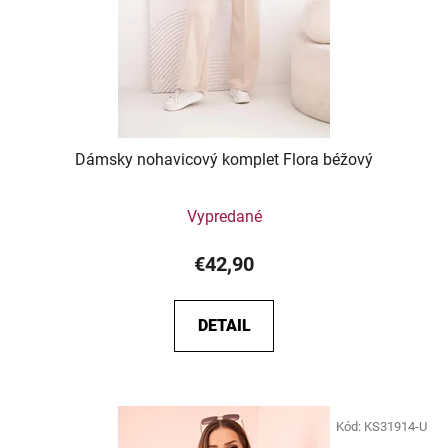
Dámsky nohavicový komplet Flora béžový
Vypredané
€42,90
DETAIL
Kód:
KS31914-U