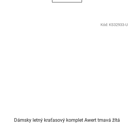
Kód:
KS32933-U
Dámsky letný kraťasový komplet Awert tmavá žltá