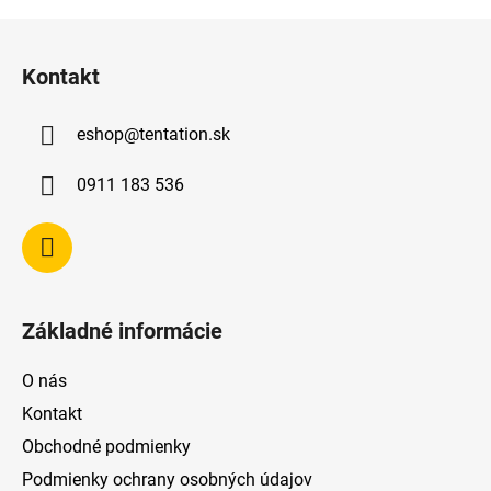
Z
á
Kontakt
p
ä
eshop
@
tentation.sk
t
i
0911 183 536
e
Základné informácie
O nás
Kontakt
Obchodné podmienky
Podmienky ochrany osobných údajov