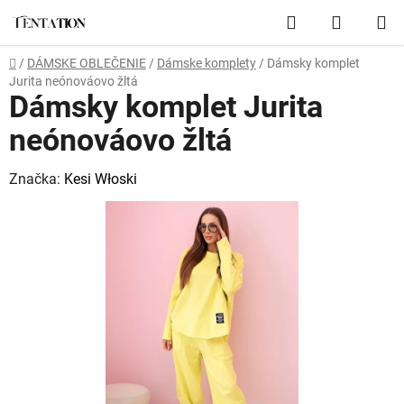
Prejsť
Hľadať
NÁKUP
na
obsah
KOŠÍK
Domov
/
DÁMSKE OBLEČENIE
/
Dámske komplety
/
Dámsky komplet
Jurita neónováovo žltá
Dámsky komplet Jurita
neónováovo žltá
Značka:
Kesi Włoski