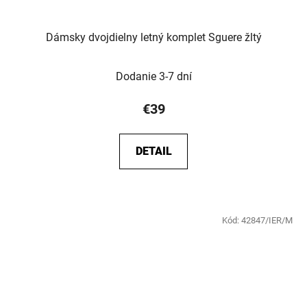
Dámsky dvojdielny letný komplet Sguere žltý
Dodanie 3-7 dní
€39
DETAIL
Kód:
42847/IER/M