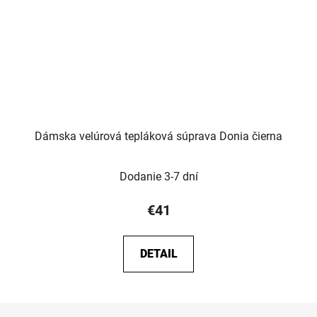
Dámska velúrová tepláková súprava Donia čierna
Dodanie 3-7 dní
€41
DETAIL
Z