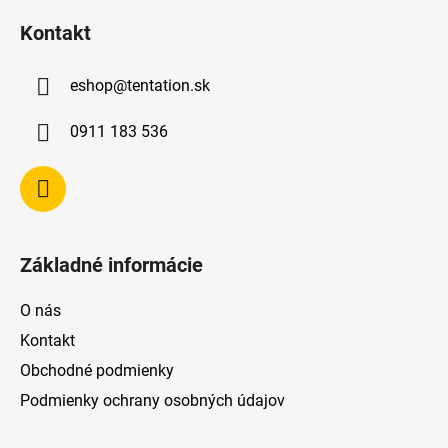
á
Kontakt
p
ä
eshop
@
tentation.sk
t
i
0911 183 536
e
Základné informácie
O nás
Kontakt
Obchodné podmienky
Podmienky ochrany osobných údajov