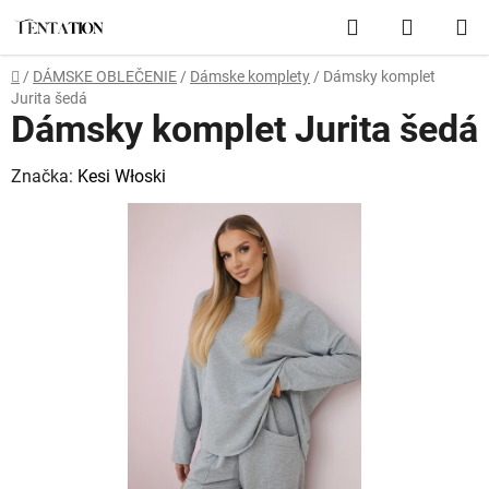
Prejsť
Hľadať
NÁKUP
na
obsah
KOŠÍK
Domov
/
DÁMSKE OBLEČENIE
/
Dámske komplety
/
Dámsky komplet
Jurita šedá
Dámsky komplet Jurita šedá
Značka:
Kesi Włoski