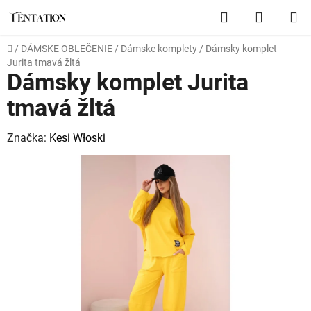
Prejsť
Hľadať
NÁKUP
na
obsah
KOŠÍK
Domov
/
DÁMSKE OBLEČENIE
/
Dámske komplety
/
Dámsky komplet
Jurita tmavá žltá
Dámsky komplet Jurita
tmavá žltá
Značka:
Kesi Włoski