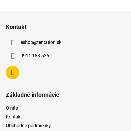
Z
á
Kontakt
p
ä
eshop
@
tentation.sk
t
i
0911 183 536
e
Základné informácie
O nás
Kontakt
Obchodné podmienky