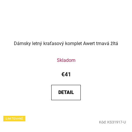
Dámsky letný kraťasový komplet Awert tmavá žltá
Skladom
€41
DETAIL
LIMITOVANÉ
Kód:
KS31917-U