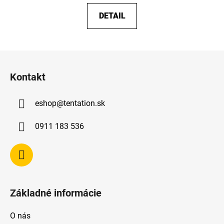
DETAIL
Z
á
Kontakt
p
ä
eshop
@
tentation.sk
t
i
0911 183 536
e
Základné informácie
O nás