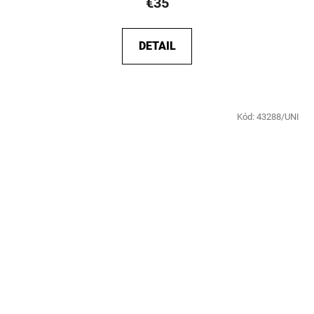
€35
DETAIL
Kód:
43288/UNI