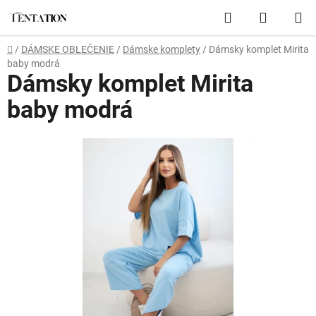
Prejsť
Hľadať
NÁKUP
na
obsah
KOŠÍK
Domov
/
DÁMSKE OBLEČENIE
/
Dámske komplety
/
Dámsky komplet Mirita
baby modrá
Dámsky komplet Mirita
baby modrá