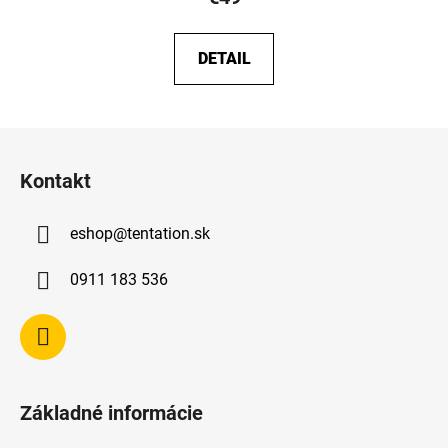
DETAIL
Z
á
Kontakt
p
ä
eshop
@
tentation.sk
t
i
0911 183 536
e
Základné informácie