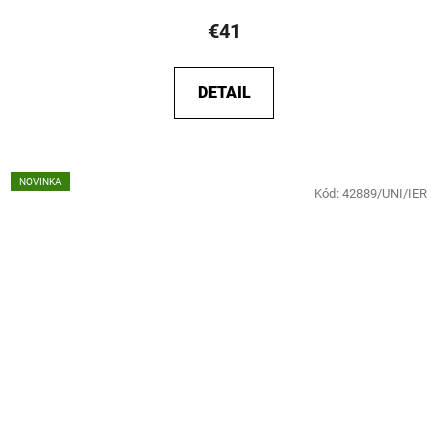
€41
DETAIL
NOVINKA
Kód:
42889/UNI/IER