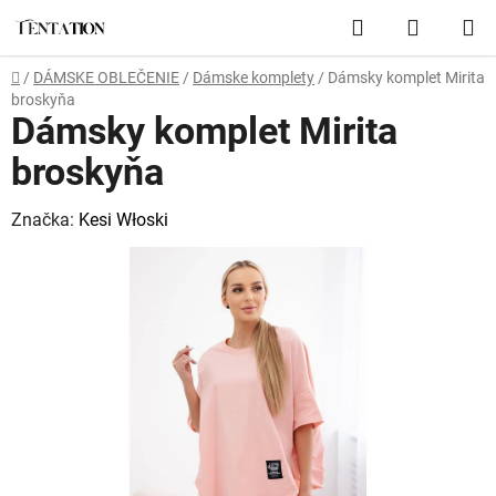
Prejsť
Hľadať
NÁKUP
na
obsah
KOŠÍK
Domov
/
DÁMSKE OBLEČENIE
/
Dámske komplety
/
Dámsky komplet Mirita
broskyňa
Dámsky komplet Mirita
broskyňa
Značka:
Kesi Włoski