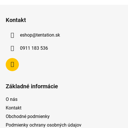
Z
á
Kontakt
p
ä
eshop
@
tentation.sk
t
i
0911 183 536
e
Základné informácie
O nás
Kontakt
Obchodné podmienky
Podmienky ochrany osobných údajov