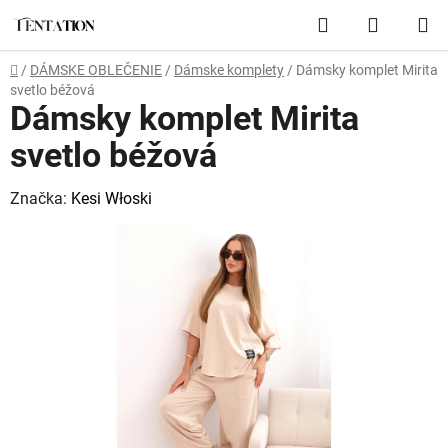
Prejsť
Hľadať
NÁKUP
na
obsah
KOŠÍK
Domov
/
DÁMSKE OBLEČENIE
/
Dámske komplety
/
Dámsky komplet Mirita
svetlo béžová
Dámsky komplet Mirita
svetlo béžová
Značka:
Kesi Włoski