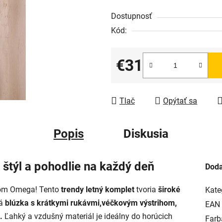
Dostupnosť
Kód:
€31
Jednotková cena:
Tlač
Opýtať sa
Popis
Diskusia
štýl a pohodlie na každý deň
Doda
tom Omega! Tento
trendy letný komplet
tvoria
široké
Kate
á
blúzka s krátkymi rukávmi,
véčkovým výstrihom,
EAN
.
Ľahký a vzdušný materiál je ideálny do horúcich
Farb