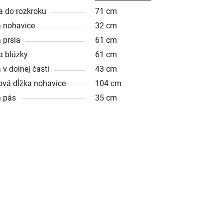
a do rozkroku
71 cm
a nohavice
32 cm
 prsia
61 cm
a blúzky
61 cm
 v dolnej časti
43 cm
ová dĺžka nohavice
104 cm
a pás
35 cm