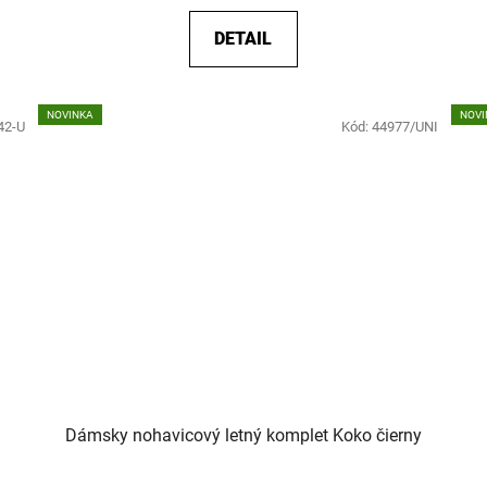
DETAIL
NOVINKA
NOVI
42-U
Kód:
44977/UNI
Dámsky nohavicový letný komplet Koko čierny