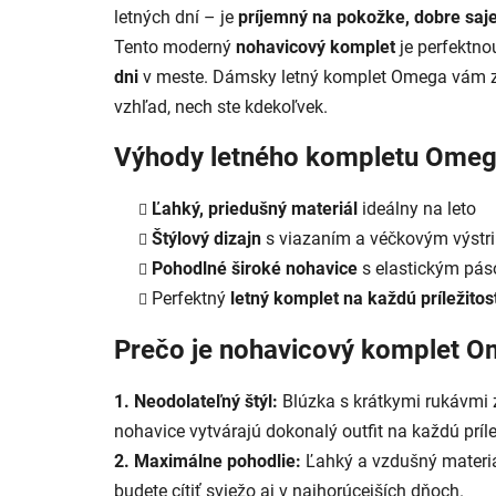
letných dní – je
príjemný na pokožke, dobre saje
Tento moderný
nohavicový komplet
je perfektn
dni
v meste. Dámsky letný komplet Omega vám z
vzhľad, nech ste kdekoľvek.
Výhody letného kompletu Omeg
Ľahký, priedušný materiál
ideálny na leto
Štýlový dizajn
s viazaním a véčkovým výstr
Pohodlné široké nohavice
s elastickým pá
Perfektný
letný komplet na každú príležitos
Prečo je nohavicový komplet O
1. Neodolateľný štýl:
Blúzka s krátkymi rukávmi 
nohavice vytvárajú dokonalý outfit na každú príle
2. Maximálne pohodlie:
Ľahký a vzdušný materiá
budete cítiť sviežo aj v najhorúcejších dňoch.