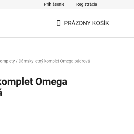
Prihlásenie
Registrácia
PRÁZDNY KOŠÍK
NÁKUPNÝ
KOŠÍK
omplety
/
Dámsky letný komplet Omega púdrová
 komplet Omega
á