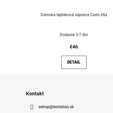
Dámska tepláková súprava Cumi žltá
Dodanie 3-7 dní
€46
DETAIL
Z
á
Kontakt
p
ä
eshop
@
tentation.sk
t