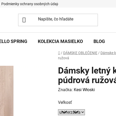
Podmienky ochrany osobných údajov
ELLO SPRING
KOLEKCIA MASIELKO
BLOG
Domov
/
DÁMSKE OBLEČENIE
/
Dámske k
ružová
Dámsky letný
púdrová ružov
Značka:
Kesi Włoski
Veľkosť