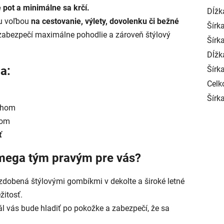
 pot a minimálne sa krčí.
Dĺžk
ou voľbou
na cestovanie, výlety, dovolenku či bežné
Šírk
abezpečí maximálne pohodlie a zároveň štýlový
Šírka
Dĺžk
a:
Šírka
Celk
Šírk
ihom
som
ť
mega tým pravým pre vás?
zdobená štýlovými gombíkmi v dekolte a široké letné
žitosť.
l vás bude hladiť po pokožke a zabezpečí, že sa