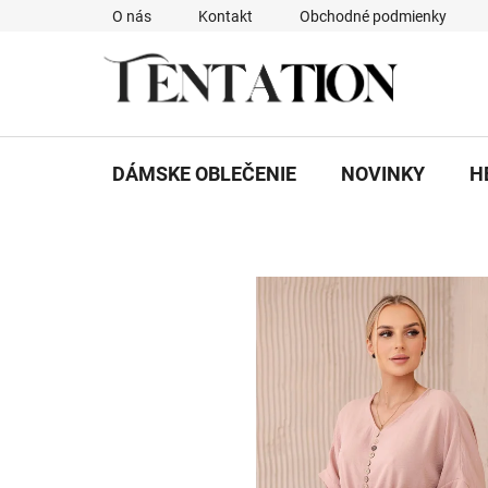
Prejsť
O nás
Kontakt
Obchodné podmienky
na
obsah
DÁMSKE OBLEČENIE
NOVINKY
H