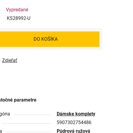
Vypredané
KS28992-U
DO KOŠÍKA
Zdieľať
točné parametre
gória
Dámske komplety
5907302754486
a
Púdrová ružová