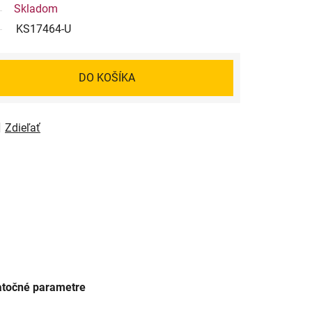
Skladom
KS17464-U
DO KOŠÍKA
Zdieľať
točné parametre