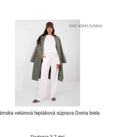
Kód:
42841/S/MAS
mska velúrová tepláková súprava Donia biela