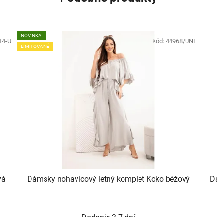
NOVINKA
14-U
Kód:
44968/UNI
LIMITOVANÉ
vá
Dámsky nohavicový letný komplet Koko béžový
Dá