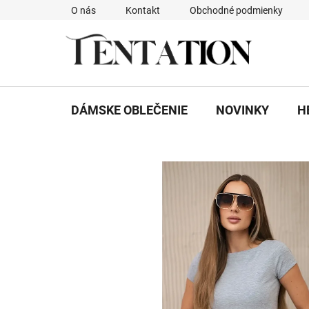
Prejsť
O nás
Kontakt
Obchodné podmienky
na
obsah
DÁMSKE OBLEČENIE
NOVINKY
H