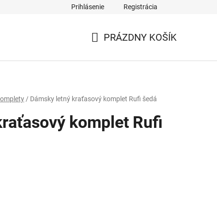
Prihlásenie
Registrácia
PRÁZDNY KOŠÍK
NÁKUPNÝ
KOŠÍK
omplety
/
Dámsky letný kraťasový komplet Rufi šedá
raťasový komplet Rufi