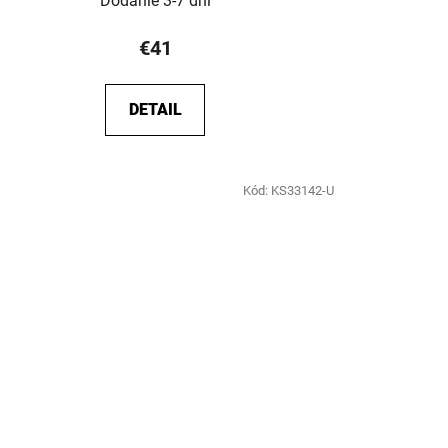
Dodanie 3-7 dní
€41
DETAIL
Kód:
KS33142-U