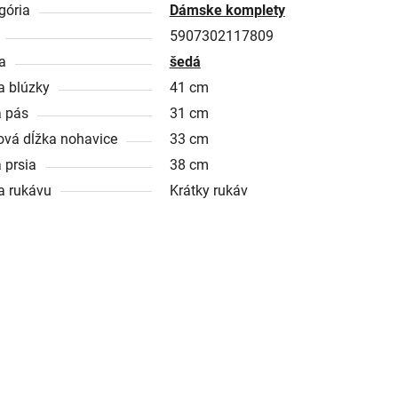
gória
Dámske komplety
5907302117809
a
šedá
a blúzky
41 cm
a pás
31 cm
ová dĺžka nohavice
33 cm
 prsia
38 cm
a rukávu
Krátky rukáv