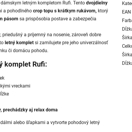
s dámskym letným kompletom Rufi. Tento
dvojdielny
Kate
mi a pohodlného
crop topu s krátkym rukávom,
ktorý
EAN
ým pásom
sa prispôsobia postave a zabezpečia
Farb
Dĺžk
, priedušný a príjemný na nosenie, zároveň dobre
Šírk
to
letný komplet
si zamilujete pre jeho univerzálnosť
Celk
lenku či domácu pohodu.
Šírka
ý komplet Rufi:
Dĺžk
iek
ckými vreckami
dĺžke
, prechádzky aj relax doma
ndálmi alebo šľapkami a vytvorte pohodový letný