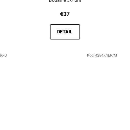
Dodanie 3-7 dní
€37
DETAIL
36-U
Kód:
42847/IER/M