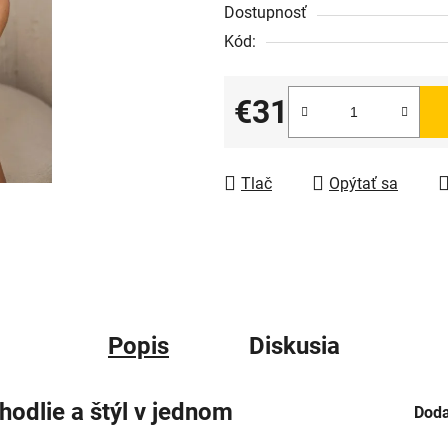
Dostupnosť
Kód:
€31
Jednotková cena:
Tlač
Opýtať sa
Popis
Diskusia
odlie a štýl v jednom
Doda