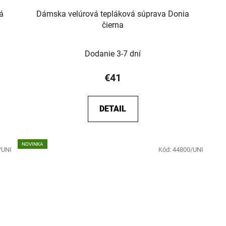
tá
Dámska velúrová tepláková súprava Donia
čierna
Dodanie 3-7 dní
€41
DETAIL
NOVINKA
/UNI
Kód:
44800/UNI