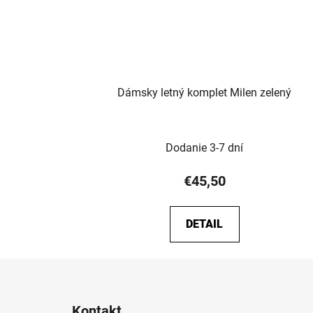
Dámsky letný komplet Milen zelený
Dodanie 3-7 dní
€45,50
DETAIL
Z
á
Kontakt