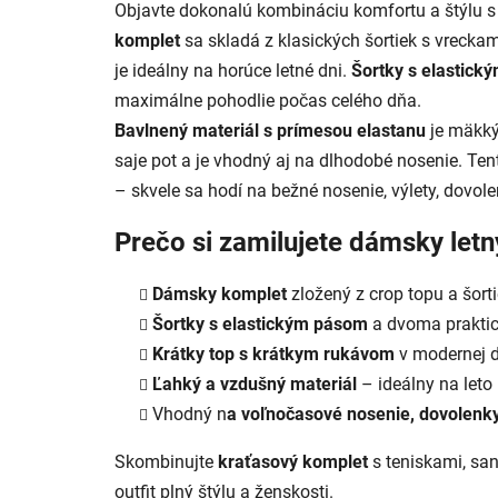
Objavte dokonalú kombináciu komfortu a štýlu 
komplet
sa skladá z klasických šortiek s vrecka
je ideálny na horúce letné dni.
Šortky s elastick
maximálne pohodlie počas celého dňa.
Bavlnený materiál s prímesou elastanu
je mäkký
saje pot a je vhodný aj na dlhodobé nosenie. Ten
– skvele sa hodí na bežné nosenie, výlety, dovo
Prečo si zamilujete dámsky letn
Dámsky komplet
zložený z crop topu a šort
Šortky s elastickým pásom
a dvoma prakti
Krátky top s krátkym rukávom
v modernej 
Ľahký a vzdušný materiál
– ideálny na leto
Vhodný n
a voľnočasové nosenie, dovolenky
Skombinujte
kraťasový komplet
s teniskami, sa
outfit plný štýlu a ženskosti.