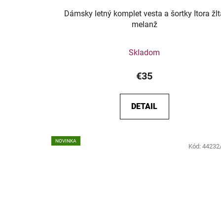
Dámsky letný komplet vesta a šortky Itora žl
melanž
Skladom
€35
DETAIL
NOVINKA
Kód:
44232