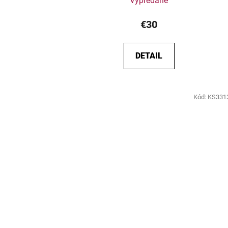
Vypredané
€30
DETAIL
Kód:
KS331