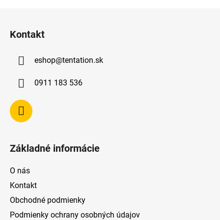
Z
á
Kontakt
p
ä
eshop
@
tentation.sk
t
i
0911 183 536
e
Základné informácie
O nás
Kontakt
Obchodné podmienky
Podmienky ochrany osobných údajov