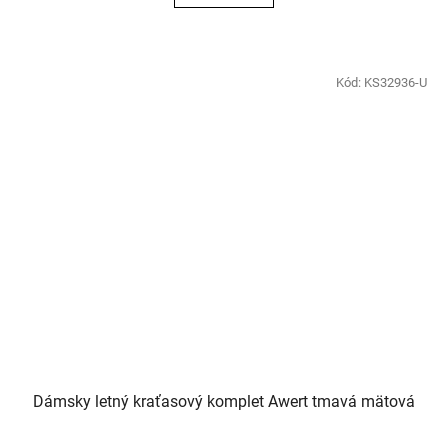
Kód:
KS32936-U
Dámsky letný kraťasový komplet Awert tmavá mätová