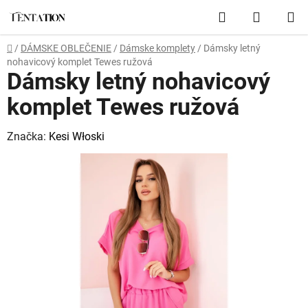
Prejsť
Hľadať
NÁKUP
na
obsah
KOŠÍK
Domov
/
DÁMSKE OBLEČENIE
/
Dámske komplety
/
Dámsky letný
nohavicový komplet Tewes ružová
Dámsky letný nohavicový
komplet Tewes ružová
Značka:
Kesi Włoski