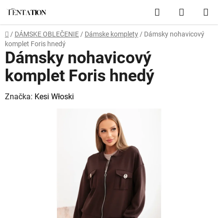
Prejsť
Hľadať
NÁKUP
na
obsah
KOŠÍK
Domov
/
DÁMSKE OBLEČENIE
/
Dámske komplety
/
Dámsky nohavicový
komplet Foris hnedý
Dámsky nohavicový
komplet Foris hnedý
Značka:
Kesi Włoski