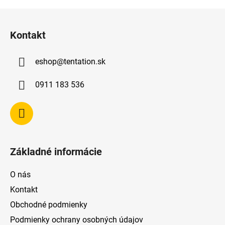
Z
á
Kontakt
p
ä
eshop
@
tentation.sk
t
i
0911 183 536
e
Základné informácie
O nás
Kontakt
Obchodné podmienky
Podmienky ochrany osobných údajov