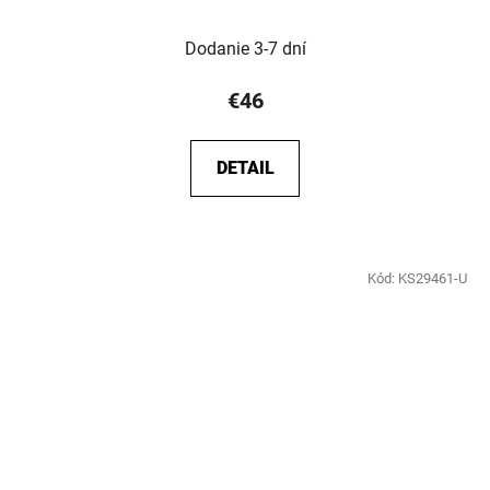
Dodanie 3-7 dní
€46
DETAIL
Kód:
KS29461-U