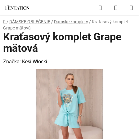
Prejsť
Hľadať
NÁKUP
na
obsah
KOŠÍK
Domov
/
DÁMSKE OBLEČENIE
/
Dámske komplety
/
Kraťasový komplet
Grape mätová
Kraťasový komplet Grape
mätová
Značka:
Kesi Włoski