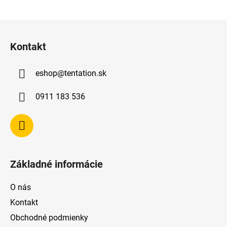
Z
á
Kontakt
p
ä
eshop
@
tentation.sk
t
i
0911 183 536
e
Základné informácie
O nás
Kontakt
Obchodné podmienky