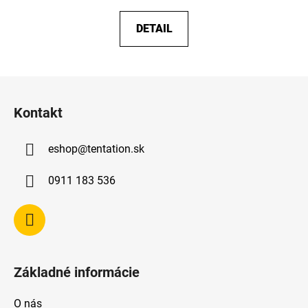
DETAIL
Z
á
Kontakt
p
ä
eshop
@
tentation.sk
t
i
0911 183 536
e
Základné informácie
O nás