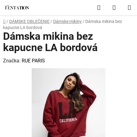
Prejsť
Hľadať
NÁKUP
na
obsah
KOŠÍK
Domov
/
DÁMSKE OBLEČENIE
/
Dámske mikiny
/
Dámska mikina bez
kapucne LA bordová
Dámska mikina bez
kapucne LA bordová
Značka:
RUE PARIS