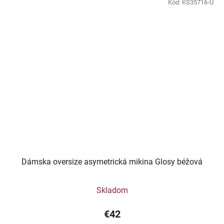
Kód:
KS35716-U
Dámska oversize asymetrická mikina Glosy béžová
Skladom
€42