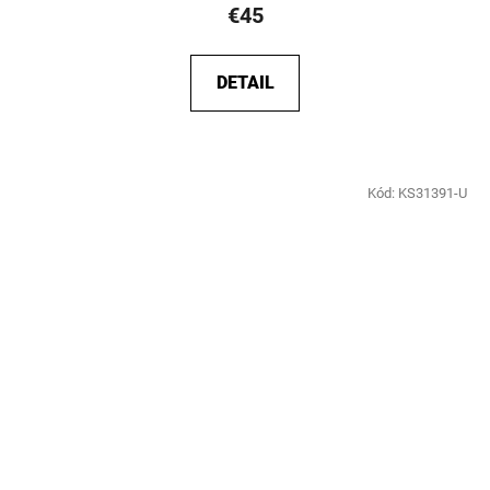
€45
DETAIL
Kód:
KS31391-U