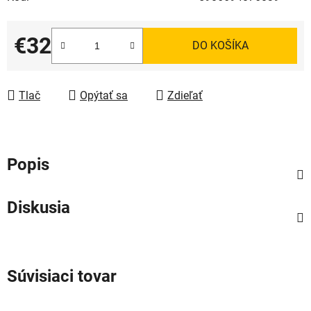
€32
DO KOŠÍKA
Jednotková cena:
Tlač
Opýtať sa
Zdieľať
Popis
Diskusia
Súvisiaci tovar