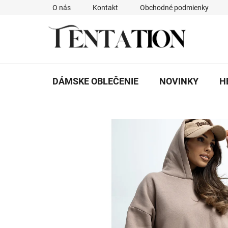
Prejsť
O nás
Kontakt
Obchodné podmienky
na
obsah
DÁMSKE OBLEČENIE
NOVINKY
H