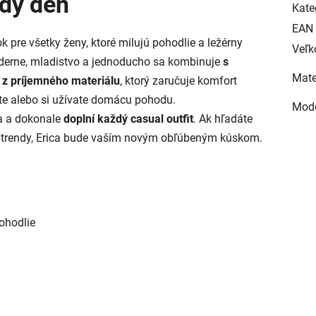
ždý deň
Kate
EAN
ok pre všetky ženy, ktoré milujú pohodlie a ležérny
Veľk
derne, mladistvo a jednoducho sa kombinuje
s
Mate
z príjemného materiálu
, ktorý zaručuje komfort
ete alebo si užívate domácu pohodu.
Mod
ka a dokonale
doplní každý casual outfit
. Ak hľadáte
j trendy, Erica bude vaším novým obľúbeným kúskom.
ohodlie