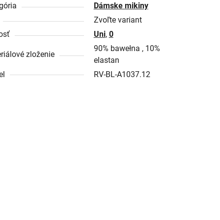
gória
Dámske mikiny
Zvoľte variant
osť
Uni
,
0
90% bawełna , 10%
riálové zloženie
elastan
el
RV-BL-A1037.12