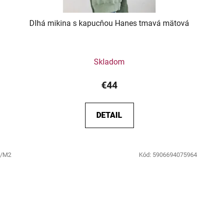
Dlhá mikina s kapucňou Hanes tmavá mätová
Skladom
€44
DETAIL
S/M2
Kód:
5906694075964