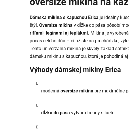
oversize mikina na ka
Dámska mikina s kapucňou Erica
je ideálny kús
štýl.
Oversize mikina
v dĺžke do pása pôsobí mo
rifľami, legínami aj teplákmi.
Mikina je vyrobená
počas celého dňa – či už ste na prechádzke, výl
Tento univerzálna mikina je skvelý základ šatní
dámsku mikinu s kapucňou, ktorá je pohodlná a
Výhody dámskej mikiny Erica
moderná
oversize mikina
pre maximálne p
dĺžka do pása
vytvára trendy siluetu