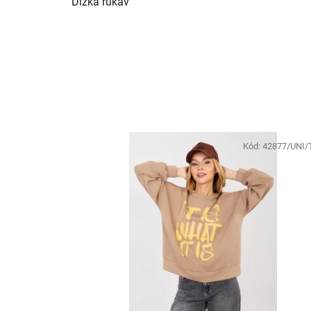
Dĺžka rukáv
Kód:
42877/UNI