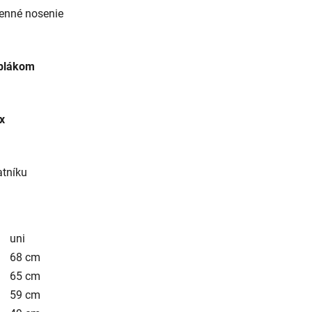
enné nosenie
eplákom
x
atníku
uni
68 cm
65 cm
59 cm