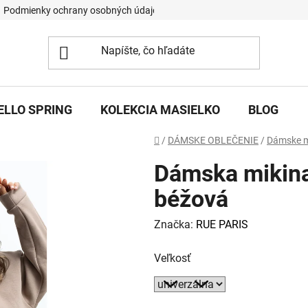
Podmienky ochrany osobných údajov
ELLO SPRING
KOLEKCIA MASIELKO
BLOG
Domov
/
DÁMSKE OBLEČENIE
/
Dámske m
Dámska mikina
béžová
Značka:
RUE PARIS
Veľkosť