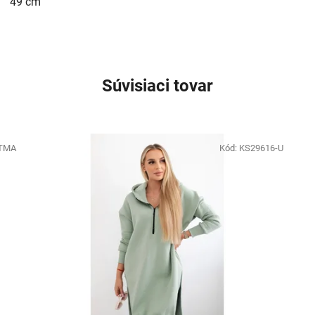
49 cm
Súvisiaci tovar
/TMA
Kód:
KS29616-U