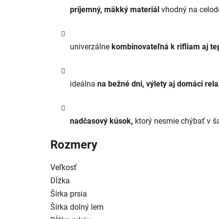
príjemný, mäkký materiál
vhodný na celod
univerzálne
kombinovateľná k rifliam aj t
ideálna
na bežné dni, výlety aj domáci rela
nadčasový kúsok,
ktorý nesmie chýbať v š
Rozmery
Veľkosť
Dĺžka
Šírka prsia
Šírka dolný lem