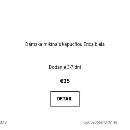
Dámska mikina s kapucňou Erica biela
Dodanie 3-7 dní
€35
DETAIL
/MAS
Kód:
5906694076145