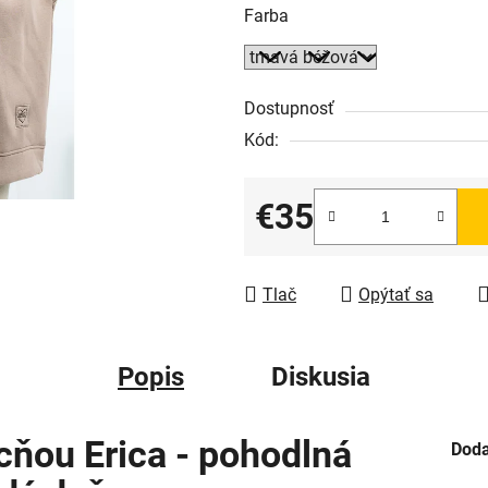
Farba
Dostupnosť
Kód:
€35
Jednotková cena:
Tlač
Opýtať sa
Popis
Diskusia
ňou Erica - pohodlná
Doda