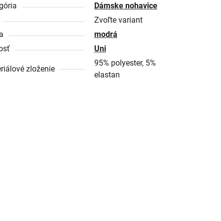
gória
Dámske nohavice
Zvoľte variant
a
modrá
osť
Uni
95% polyester, 5%
riálové zloženie
elastan