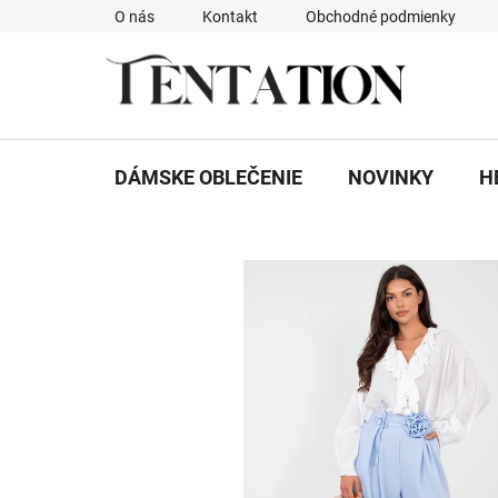
Prejsť
O nás
Kontakt
Obchodné podmienky
na
obsah
DÁMSKE OBLEČENIE
NOVINKY
H