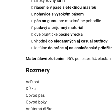
široký
rovný strih
riasenie v páse s efektnou mašľou
nohavice s vysokým pásom
pás na gumu
pre maximálne pohodlie
padavý a príjemný materiál
dve praktické
bočné vrecká
vhodné
do elegantných aj casual outfitov
ideálne
do práce aj na spoločenské príležito
Materiálové zloženie:
95% poliester, 5% elastan
Rozmery
Veľkosť
Dĺžka
Obvod pás
Obvod boky
Vnútorná dĺžka