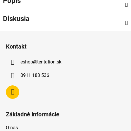
Popis
Diskusia
Z
á
Kontakt
p
ä
eshop
@
tentation.sk
t
i
0911 183 536
e
Základné informácie
O nás