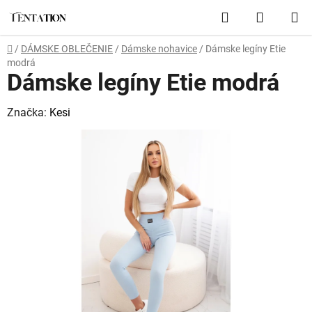
Prejsť
Hľadať
NÁKUP
na
obsah
KOŠÍK
Domov
/
DÁMSKE OBLEČENIE
/
Dámske nohavice
/
Dámske legíny Etie
modrá
Dámske legíny Etie modrá
Značka:
Kesi