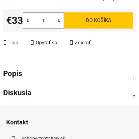
€33
DO KOŠÍKA
Jednotková cena:
Tlač
Opýtať sa
Zdieľať
Popis
Diskusia
Z
á
Kontakt
p
ä
eshop
@
tentation.sk