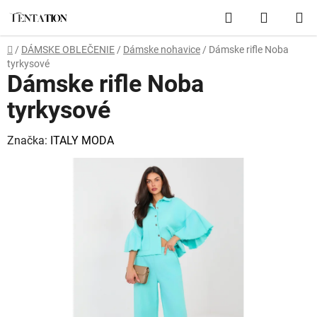
Prejsť
Hľadať
NÁKUP
na
obsah
KOŠÍK
Domov
/
DÁMSKE OBLEČENIE
/
Dámske nohavice
/
Dámske rifle Noba
tyrkysové
Dámske rifle Noba
tyrkysové
Značka:
ITALY MODA