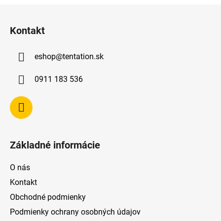
Z
á
Kontakt
p
ä
eshop
@
tentation.sk
t
i
0911 183 536
e
Základné informácie
O nás
Kontakt
Obchodné podmienky
Podmienky ochrany osobných údajov