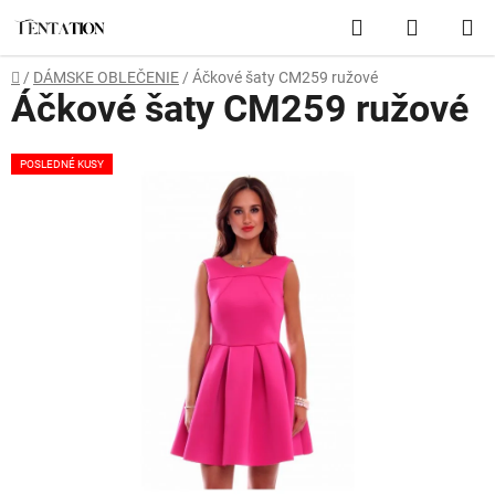
Prejsť
Hľadať
NÁKUP
na
obsah
KOŠÍK
Domov
/
DÁMSKE OBLEČENIE
/
Áčkové šaty CM259 ružové
Áčkové šaty CM259 ružové
POSLEDNÉ KUSY