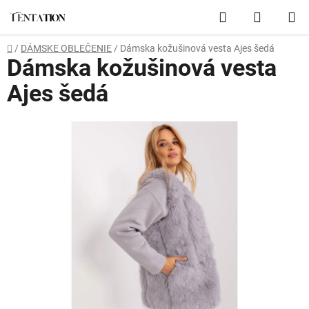
Prejsť
Hľadať
NÁKUP
na
obsah
KOŠÍK
Domov
/
DÁMSKE OBLEČENIE
/
Dámska kožušinová vesta Ajes šedá
Dámska kožušinová vesta
Ajes šedá