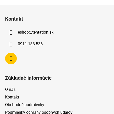
Z
á
Kontakt
p
ä
eshop
@
tentation.sk
t
i
0911 183 536
e
Základné informácie
O nás
Kontakt
Obchodné podmienky
Podmienky ochrany osobných údajov