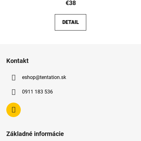
€38
DETAIL
Z
á
Kontakt
p
ä
eshop
@
tentation.sk
t
i
0911 183 536
e
Základné informácie