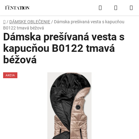
Prejsť
Hľadať
NÁKUP
na
obsah
KOŠÍK
Domov
/
DÁMSKE OBLEČENIE
/
Dámska prešívaná vesta s kapucňou
B0122 tmavá béžová
Dámska prešívaná vesta s
kapucňou B0122 tmavá
béžová
AKCIA