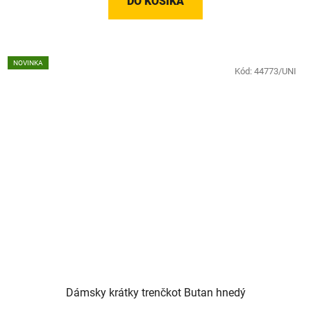
DO KOŠÍKA
NOVINKA
Kód:
44773/UNI
Dámsky krátky trenčkot Butan hnedý