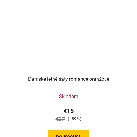
Dámske letné šaty romance oranžové
Skladom
€15
€37
(–59 %)