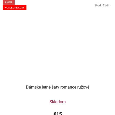
AKCIA
Kód:
4544
POSLEDNÉ KUSY
Dámske letné šaty romance ružové
Skladom
€15