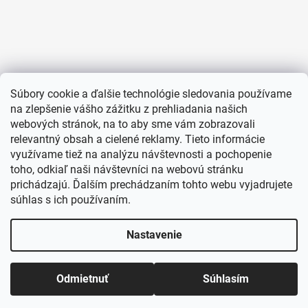
Súbory cookie a ďalšie technológie sledovania používame
na zlepšenie vášho zážitku z prehliadania našich
webových stránok, na to aby sme vám zobrazovali
relevantný obsah a cielené reklamy. Tieto informácie
využívame tiež na analýzu návštevnosti a pochopenie
toho, odkiaľ naši návštevníci na webovú stránku
prichádzajú. Ďalším prechádzaním tohto webu vyjadrujete
súhlas s ich používaním.
Nastavenie
Odmietnuť
Súhlasím
Vytvoril Shoptet
Copyright 2026
TENTATION.SK
. Všetky práva vyhradené.