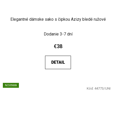
Elegantné dámske sako s čipkou Azizy bledé ružové
Dodanie 3-7 dní
€38
DETAIL
NOVINKA
Kód:
44773/UNI