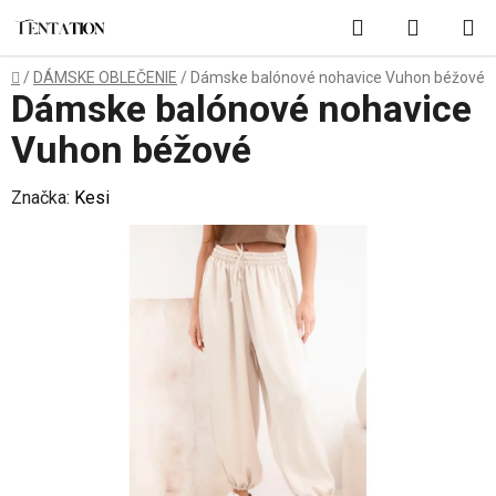
Prejsť
Hľadať
NÁKUP
na
obsah
KOŠÍK
Domov
/
DÁMSKE OBLEČENIE
/
Dámske balónové nohavice Vuhon béžové
Dámske balónové nohavice
Vuhon béžové
Značka:
Kesi