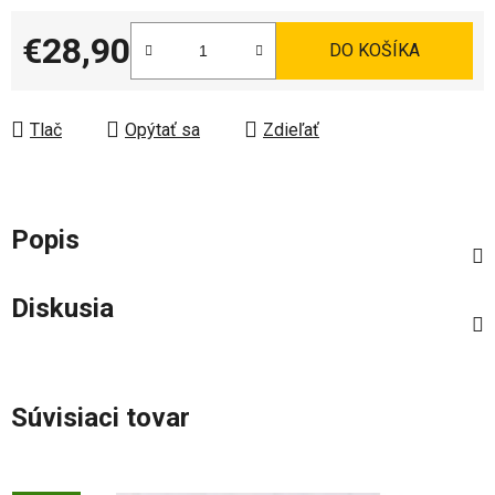
€28,90
DO KOŠÍKA
Jednotková cena:
Tlač
Opýtať sa
Zdieľať
Popis
Diskusia
Súvisiaci tovar