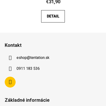
€31,90
DETAIL
Z
á
Kontakt
p
ä
eshop
@
tentation.sk
t
i
0911 183 536
e
Základné informácie