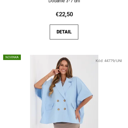
Dodanie 3-7 dní
€22,50
DETAIL
NOVINKA
Kód:
44779/UNI