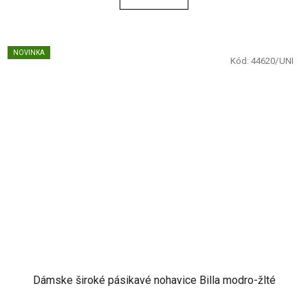
NOVINKA
Kód:
44620/UNI
Dámske široké pásikavé nohavice Billa modro-žlté