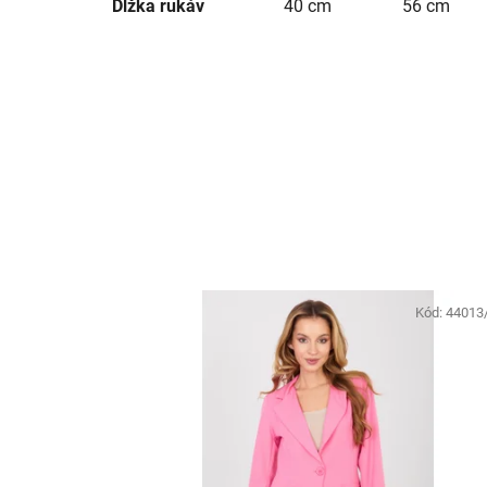
Dĺžka rukáv
40 cm
56 cm
Kód:
44013