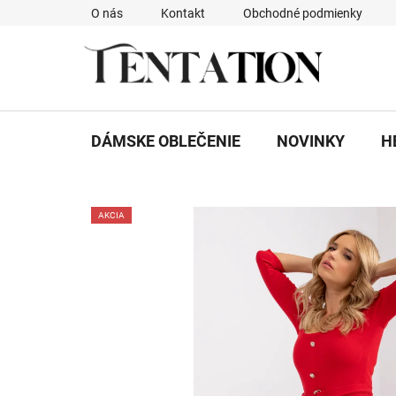
Prejsť
O nás
Kontakt
Obchodné podmienky
na
obsah
DÁMSKE OBLEČENIE
NOVINKY
H
AKCIA