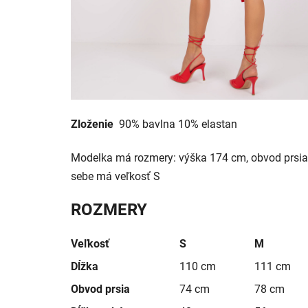
Zloženie
90% bavlna 10% elastan
Modelka má rozmery: výška 174 cm, obvod prsia
sebe má veľkosť S
ROZMERY
Veľkosť
S
M
Dĺžka
110 cm
111 cm
Obvod prsia
74 cm
78 cm