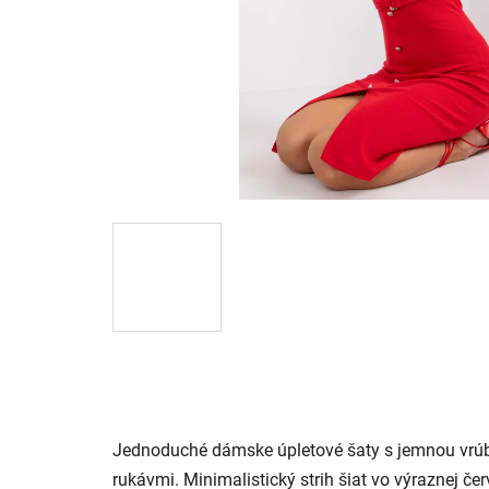
Jednoduché dámske úpletové šaty s jemnou vrúb
rukávmi. Minimalistický strih šiat vo výraznej č