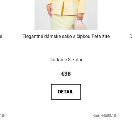
é
Elegantné dámske sako s čipkou Fefa žlté
D
Dodanie 3-7 dní
€38
DETAIL
/UNI
Kód:
44055/UNI