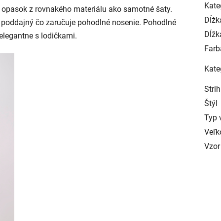
Kate
ný opasok z rovnakého materiálu ako samotné šaty.
Dĺžk
e poddajný čo zaručuje pohodlné nosenie. Pohodlné
Dĺžk
 elegantne s lodičkami.
Farb
Kate
Strih
Štýl
Typ 
Veľk
Vzor