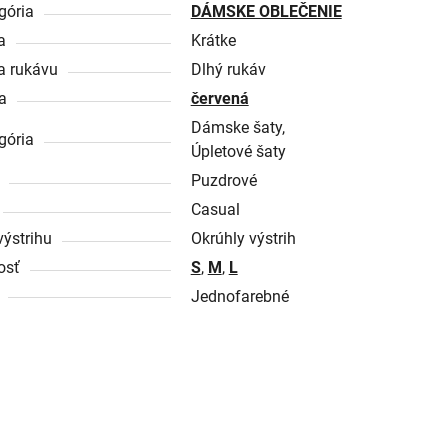
gória
DÁMSKE OBLEČENIE
a
Krátke
a rukávu
Dlhý rukáv
a
červená
Dámske šaty,
gória
Úpletové šaty
Puzdrové
Casual
výstrihu
Okrúhly výstrih
osť
S
,
M
,
L
Jednofarebné