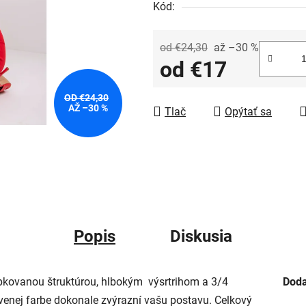
Kód:
od €24,30
až –30 %
od
€17
Jednotková cena:
OD €24,30
AŽ –30 %
Tlač
Opýtať sa
Popis
Diskusia
kovanou štruktúrou, hlbokým výsrtrihom a 3/4
Doda
ervenej farbe dokonale zvýrazní vašu postavu. Celkový