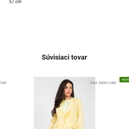
57 cm
Súvisiaci tovar
NOVI
/UNI
Kód:
44061/UNI