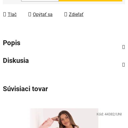
Jednotková cena:
Tlač
Opýtať sa
Zdieľať
Popis
Diskusia
Súvisiaci tovar
Kód:
44382/UNI