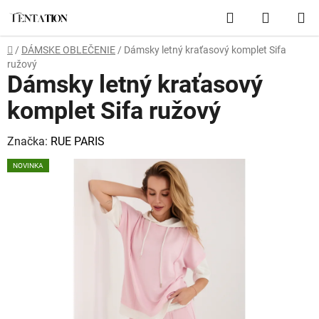
Prejsť
Hľadať
NÁKUP
na
obsah
KOŠÍK
Domov
/
DÁMSKE OBLEČENIE
/
Dámsky letný kraťasový komplet Sifa
ružový
Dámsky letný kraťasový
komplet Sifa ružový
Značka:
RUE PARIS
NOVINKA