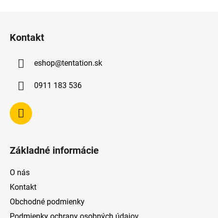
Z
á
Kontakt
p
ä
eshop
@
tentation.sk
t
i
0911 183 536
e
Základné informácie
O nás
Kontakt
Obchodné podmienky
Podmienky ochrany osobných údajov