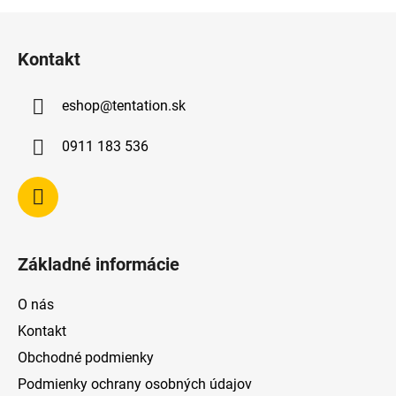
Z
á
Kontakt
p
ä
eshop
@
tentation.sk
t
i
0911 183 536
e
Základné informácie
O nás
Kontakt
Obchodné podmienky
Podmienky ochrany osobných údajov