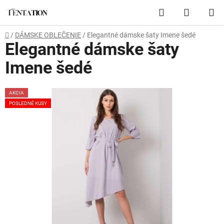
Prejsť
Hľadať
NÁKUP
na
obsah
KOŠÍK
Domov
/
DÁMSKE OBLEČENIE
/
Elegantné dámske šaty Imene šedé
Elegantné dámske šaty
Imene šedé
AKCIA
POSLEDNÉ KUSY