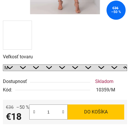
€36
–50 %
Veľkosť tovaru
Dostupnosť
Skladom
Kód:
10359/M
€36
–50 %
DO KOŠÍKA
€18
Jednotková cena: