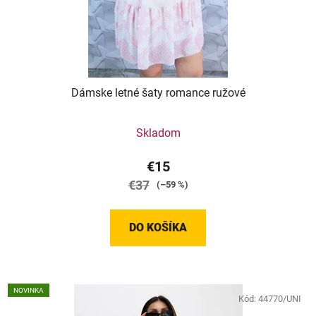
Dámske letné šaty romance ružové
Skladom
€15
€37
(–59 %)
DO KOŠÍKA
NOVINKA
Kód:
44770/UNI