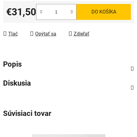
€31,50
DO KOŠÍKA
Jednotková cena:
Tlač
Opýtať sa
Zdieľať
Popis
Diskusia
Súvisiaci tovar