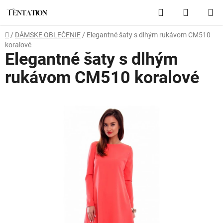
Prejsť
Hľadať
NÁKUP
na
obsah
KOŠÍK
Domov
/
DÁMSKE OBLEČENIE
/
Elegantné šaty s dlhým rukávom CM510
koralové
Elegantné šaty s dlhým
rukávom CM510 koralové