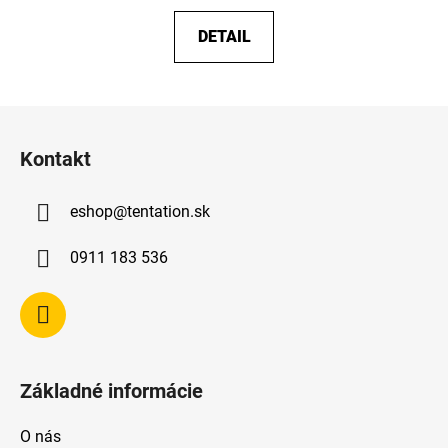
DETAIL
Z
á
Kontakt
p
ä
eshop
@
tentation.sk
t
i
0911 183 536
e
Základné informácie
O nás