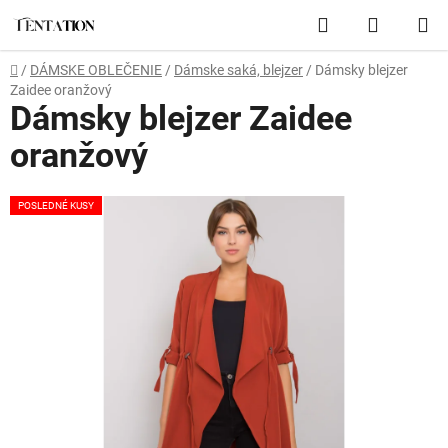
Prejsť
Hľadať
NÁKUP
na
obsah
KOŠÍK
Domov
/
DÁMSKE OBLEČENIE
/
Dámske saká, blejzer
/
Dámsky blejzer
Zaidee oranžový
Dámsky blejzer Zaidee
oranžový
POSLEDNÉ KUSY