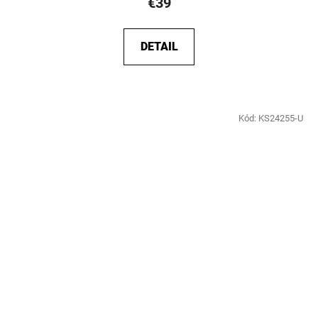
€39
DETAIL
Kód:
KS24255-U