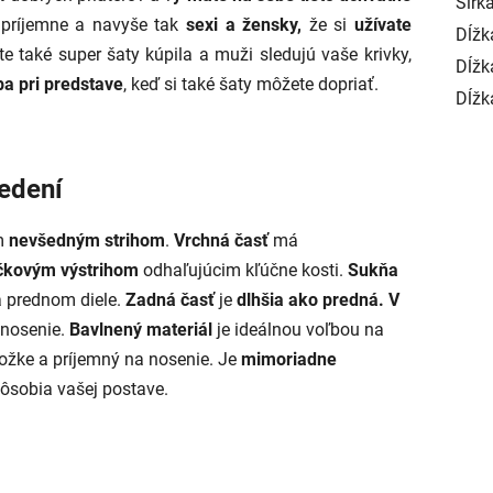
Šírka
 príjemne a navyše tak
sexi a žensky,
že si
užívate
Dĺžk
e také super šaty kúpila a muži sledujú vaše krivky,
Dĺžk
ba pri predstave
, keď si také šaty môžete dopriať.
Dĺžk
edení
m
nevšedným strihom
.
Vrchná časť
má
dičkovým výstrihom
odhaľujúcim kľúčne kosti.
Sukňa
 prednom diele.
Zadná časť
je
dlhšia ako predná.
V
 nosenie.
Bavlnený materiál
je ideálnou voľbou na
okožke a príjemný na nosenie. Je
mimoriadne
pôsobia vašej postave.