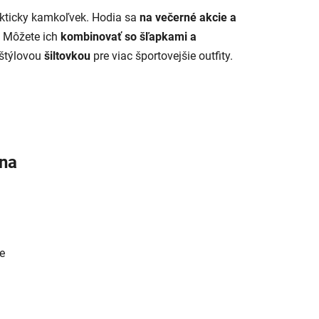
kticky kamkoľvek. Hodia sa
na večerné akcie a
Môžete ich
kombinovať so šľapkami a
štýlovou
šiltovkou
pre viac športovejšie outfity.
ena
e