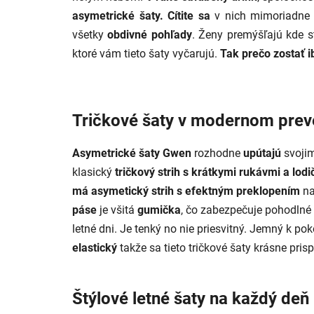
asymetrické šaty.
Cítite sa
v nich mimoriadne
všetky
obdivné pohľady
. Ženy premýšľajú kde st
ktoré vám tieto šaty vyčarujú.
Tak prečo zostať i
Tričkové šaty v modernom prev
Asymetrické šaty Gwen
rozhodne
upútajú
svoji
klasický
tričkový strih s krátkymi rukávmi a lo
má asymetický strih s efektným preklopením
na
páse
je všitá
gumička
, čo zabezpečuje pohodlné
letné dni. Je tenký no nie priesvitný. Jemný k p
elastický
takže sa tieto tričkové šaty krásne pris
Štýlové letné šaty na každý deň