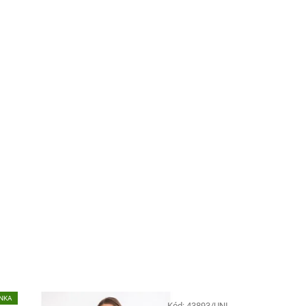
NKA
Kód:
43893/UNI