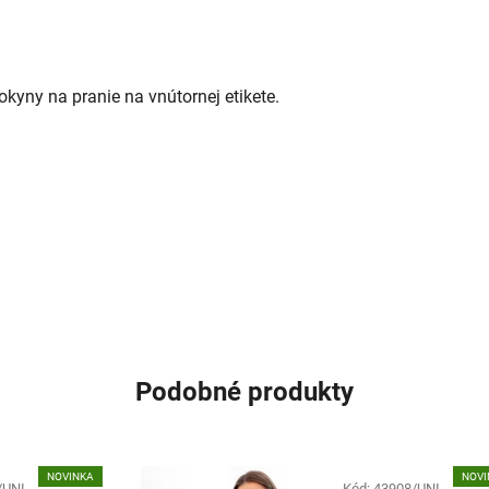
okyny na pranie na vnútornej etikete.
Podobné produkty
NOVINKA
NOVI
/UNI
Kód:
43908/UNI