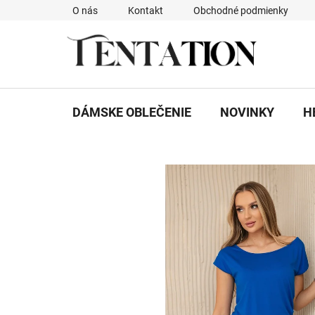
Prejsť
O nás
Kontakt
Obchodné podmienky
na
obsah
DÁMSKE OBLEČENIE
NOVINKY
H