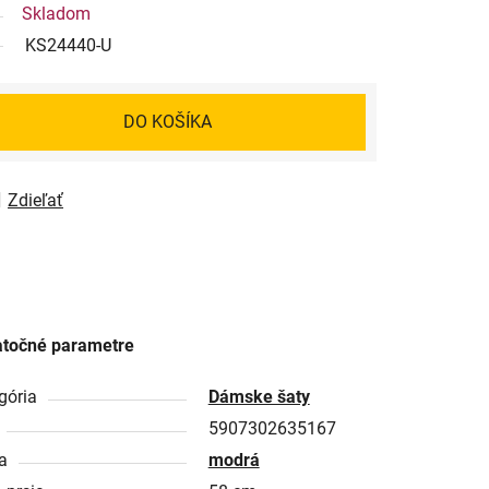
Skladom
KS24440-U
DO KOŠÍKA
Zdieľať
točné parametre
gória
Dámske šaty
5907302635167
a
modrá