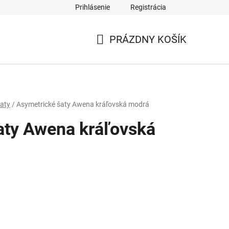
Prihlásenie
Registrácia
PRÁZDNY KOŠÍK
NÁKUPNÝ
KOŠÍK
aty
/
Asymetrické šaty Awena kráľovská modrá
aty Awena kráľovská