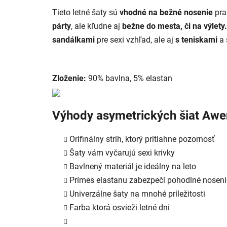
Tieto letné šaty sú
vhodné na bežné nosenie
pra
párty
, ale kľudne aj
bežne do mesta, či na výlety.
sandálkami
pre sexi vzhľad, ale aj
s teniskami
a 
Zloženie:
90% bavlna, 5% elastan
Výhody asymetrických šiat Aw
Orifinálny strih, ktorý pritiahne pozornosť
Šaty vám vyčarujú sexi krivky
Bavlnený materiál je ideálny na leto
Prímes elastanu zabezpečí pohodlné noseni
Univerzálne šaty na mnohé príležitosti
Farba ktorá osvieži letné dni