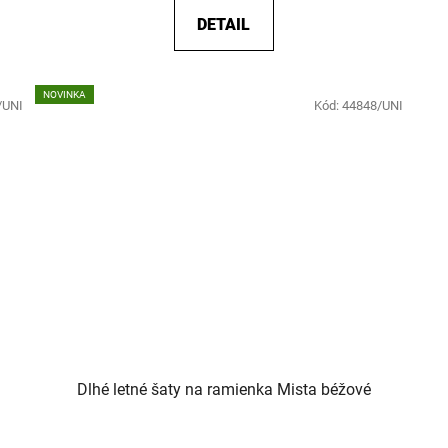
DETAIL
NOVINKA
/UNI
Kód:
44848/UNI
Dlhé letné šaty na ramienka Mista béžové