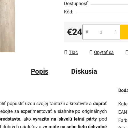
Dostupnosť
Kód:
€24
Jednotková cena:
Tlač
Opýtať sa
Popis
Diskusia
Doda
liť popustiť uzdu svojej fantázii a kreativite a
doprať
Kate
Nebojte sa experimentovať a siahnite po originálnych
EAN
redstavte
, ako
vyrazíte na skvelú letnú párty
pod
Farb
ť dobrých priateľov a v
y máte na sebe tieto úchvatné