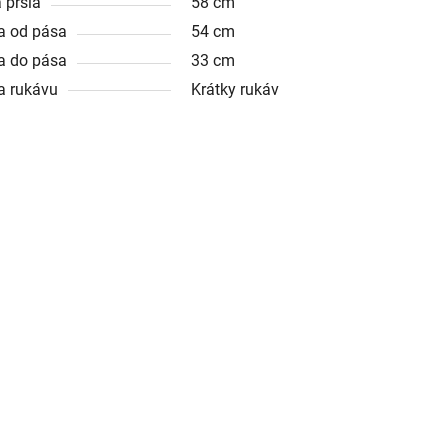
 prsia
58 cm
a od pása
54 cm
a do pása
33 cm
a rukávu
Krátky rukáv