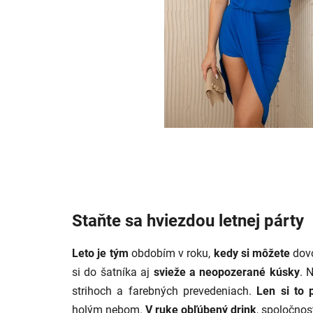
Staňte sa hviezdou letnej párty
Leto je tým
obdobím v roku,
kedy si môžete
dovo
si do šatníka aj
svieže a neopozerané kúsky
. 
strihoch a farebných prevedeniach.
Len si to p
holým nebom.
V ruke obľúbený drink
, spoločnos