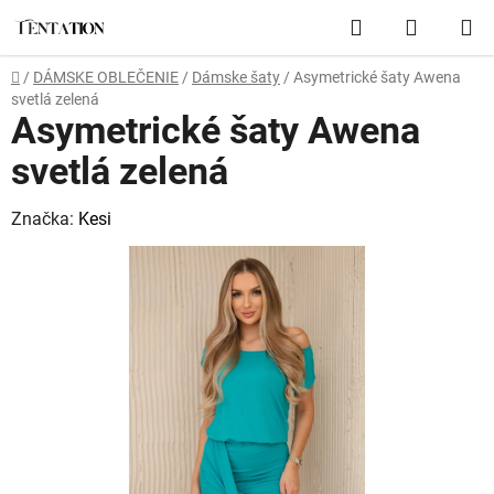
Prejsť
Hľadať
NÁKUP
na
obsah
KOŠÍK
Domov
/
DÁMSKE OBLEČENIE
/
Dámske šaty
/
Asymetrické šaty Awena
svetlá zelená
Asymetrické šaty Awena
svetlá zelená
Značka:
Kesi