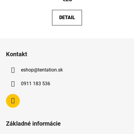
DETAIL
Z
á
Kontakt
p
ä
eshop
@
tentation.sk
t
i
0911 183 536
e
Základné informácie