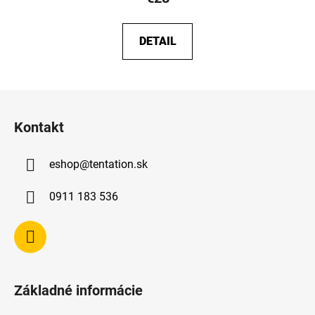
DETAIL
Z
á
Kontakt
p
ä
eshop
@
tentation.sk
t
i
0911 183 536
e
Základné informácie