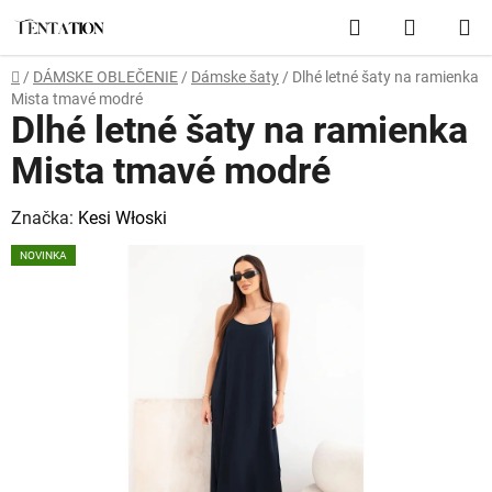
Prejsť
Hľadať
NÁKUP
na
obsah
KOŠÍK
Domov
/
DÁMSKE OBLEČENIE
/
Dámske šaty
/
Dlhé letné šaty na ramienka
Mista tmavé modré
Dlhé letné šaty na ramienka
Mista tmavé modré
Značka:
Kesi Włoski
NOVINKA