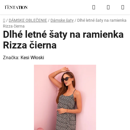
Prejsť
Hľadať
NÁKUP
na
obsah
KOŠÍK
Domov
/
DÁMSKE OBLEČENIE
/
Dámske šaty
/
Dlhé letné šaty na ramienka
Rizza čierna
Dlhé letné šaty na ramienka
Rizza čierna
Značka:
Kesi Włoski