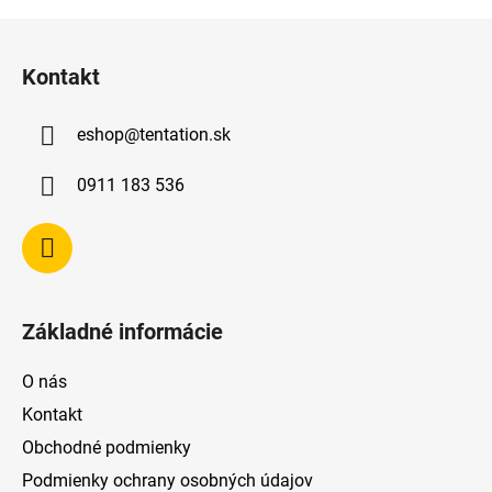
Z
á
Kontakt
p
ä
eshop
@
tentation.sk
t
i
0911 183 536
e
Základné informácie
O nás
Kontakt
Obchodné podmienky
Podmienky ochrany osobných údajov