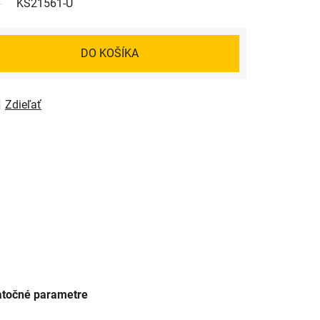
KS21561-U
DO KOŠÍKA
Zdieľať
točné parametre