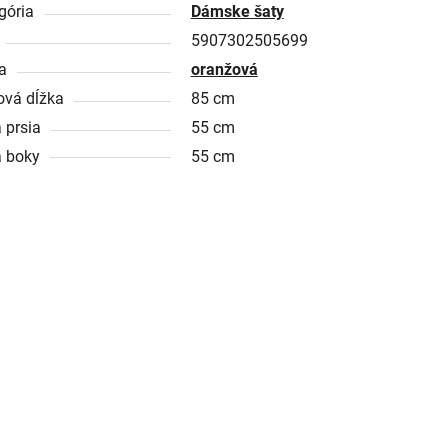
gória
Dámske šaty
5907302505699
a
oranžová
ová dĺžka
85 cm
 prsia
55 cm
a boky
55 cm