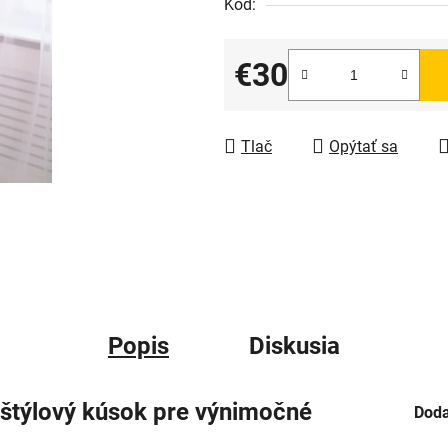
Kód:
€30
Jednotková cena:
Tlač
Opýtať sa
Popis
Diskusia
 štýlový kúsok pre výnimočné
Doda