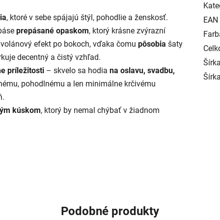
Kate
ia
, ktoré v sebe spájajú štýl, pohodlie a ženskosť.
EAN
páse
prepásané opaskom
, ktorý krásne zvýrazní
Farb
 volánový efekt po bokoch, vďaka čomu
pôsobia
šaty
Celk
kuje decentný a čistý vzhľad.
Šírka
e príležitosti
– skvelo sa hodia
na oslavu, svadbu,
Šírk
mnému, pohodlnému a len minimálne krčivému
ň.
vým kúskom
, ktorý by nemal chýbať v žiadnom
Podobné produkty