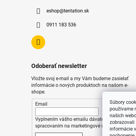
ä
eshop
@
tentation.sk
t
i
0911 183 536
e
Odoberať newsletter
Vložte svoj e-mail a my Vám budeme zasielať
informácie o nových produktoch na našom e-
shope.
Súbory cook
Email
používame n
našich webo
Vyplnením vášho emailu dávate súhlas so
zobrazovali 
spracovaním na marketingové účely
informácie 
pochopenie 