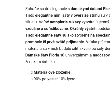
Zahaľte sa do elegancie s
dámskymi šatami Flor
Tieto
elegantné mini šaty v oversize strihu
sú v 
siluetu. Voľné
netopierie rukávy
vytvárajú jemný
vzdušne a sofistikovane
.
Okrúhly výstrih
podčiar
Tieto
elegantné šaty
sú ako stvorené
na špeciáln
promócie či prvé sväté prijímanie
. Vďaka príje
materiálu sa v nich budete cítiť skvelo po celý de
Dámske šaty Floria
sú univerzálnym a
nadčaso
ženskom šatníku.
Materiálové zloženie:
90% polyester 10% lycra