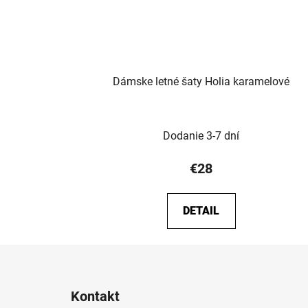
Dámske letné šaty Holia karamelové
Dodanie 3-7 dní
€28
DETAIL
Z
á
Kontakt
p