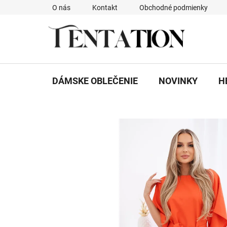
Prejsť
O nás
Kontakt
Obchodné podmienky
na
obsah
DÁMSKE OBLEČENIE
NOVINKY
H