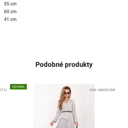
55 cm
60 cm
41 cm
Podobné produkty
NOVINKA
17-U
Kód:
44665/UNI