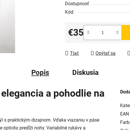
Dostupnosť
Kód:
€35
Jednotková cena:
Tlač
Opýtať sa
Popis
Diskusia
 elegancia a pohodlie na
Doda
Kate
EAN
štýl s praktickým dizajnom. Vďaka viazaniu v páse
Farb
e opticky predĺži nohy. Variabilné rukávy a