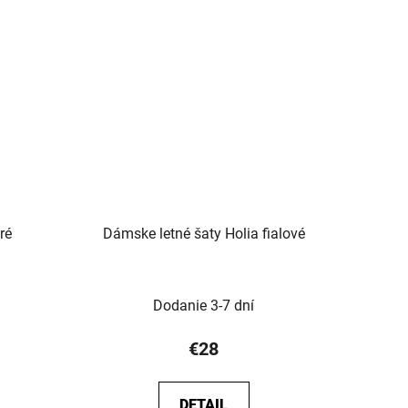
ré
Dámske letné šaty Holia fialové
Dodanie 3-7 dní
€28
DETAIL