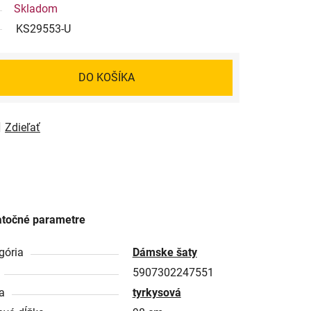
Skladom
KS29553-U
DO KOŠÍKA
Zdieľať
točné parametre
gória
Dámske šaty
5907302247551
a
tyrkysová