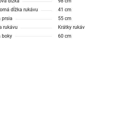
ová dĺžka
98 cm
orná dĺžka rukávu
41 cm
 prsia
55 cm
a rukávu
Krátky rukáv
a boky
60 cm