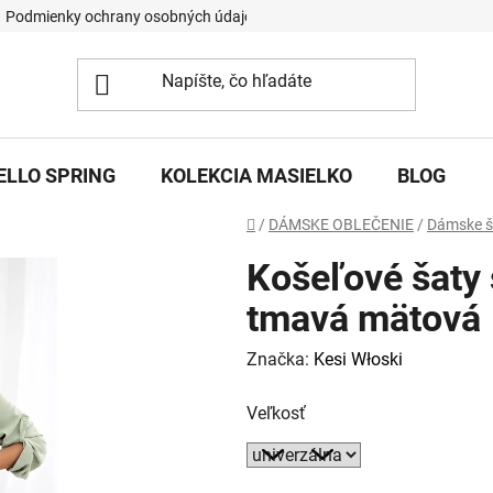
Podmienky ochrany osobných údajov
ELLO SPRING
KOLEKCIA MASIELKO
BLOG
Domov
/
DÁMSKE OBLEČENIE
/
Dámske š
Košeľové šaty 
tmavá mätová
Značka:
Kesi Włoski
Veľkosť