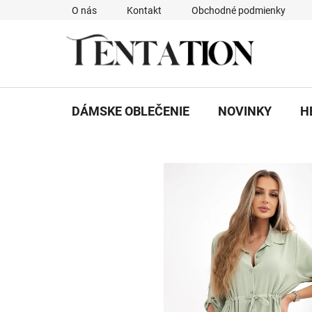
Prejsť
O nás
Kontakt
Obchodné podmienky
na
obsah
DÁMSKE OBLEČENIE
NOVINKY
H