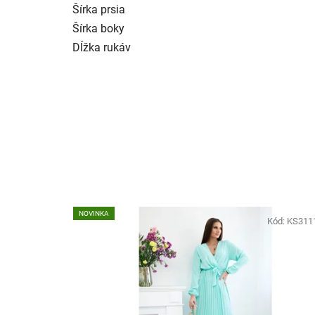
Šírka prsia
Šírka boky
Dĺžka rukáv
NOVINKA
Kód:
KS311