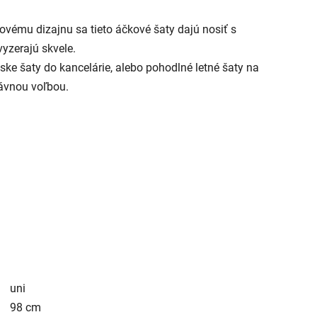
ému dizajnu sa tieto áčkové šaty dajú nosiť s
vyzerajú skvele.
ke šaty do kancelárie, alebo pohodlné letné šaty na
rávnou voľbou.
uni
98 cm