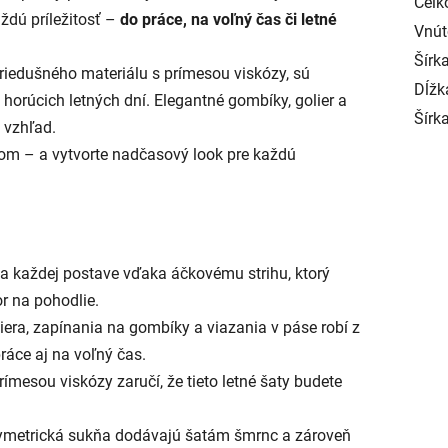
Celk
aždú príležitosť –
do práce, na voľný čas či letné
Vnút
Šírka
priedušného materiálu s prímesou viskózy, sú
Dĺžk
 horúcich letných dní. Elegantné gombíky, golier a
Šírk
 vzhľad.
kom – a vytvorte nadčasový look pre každú
ia každej postave vďaka áčkovému strihu, ktorý
r na pohodlie.
era, zapínania na gombíky a viazania v páse robí z
ráce aj na voľný čas.
ímesou viskózy zaručí, že tieto letné šaty budete
symetrická sukňa dodávajú šatám šmrnc a zároveň