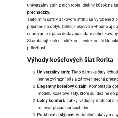
univerzálny strih z nich robia ideálny kúsok na k
prechádzky.
Tieto mini šatz v áčkovom strihu sú vyrobené z 
príjemné na dotyk, ľahké, nekrčivé a vhodné aj do
šnurovanie v páse dodávajú šatám sofistikovaný
Skombinujte ich s lodičkami, teniskami či klobú
príležitosť.
Výhody košeľových šiat Rorita
Univerzálny strih:
Tieto dámske šaty lichot
jemne zvýrazní pás a zároveň nechá priesto
Elegantný košeľový dizajn:
Kombinácia goli
modelu košeľové šaty, ktoré sú ideálne do p
Letný komfort:
Ľahký, vzdušný materiál s pr
milovať počas horúcich dní.
Praktické a štýlové:
Variabilné rukávy a a