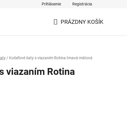
Prihlásenie
Registrácia
PRÁZDNY KOŠÍK
NÁKUPNÝ
KOŠÍK
aty
/
Košeľové šaty s viazaním Rotina tmavá mätová
s viazaním Rotina