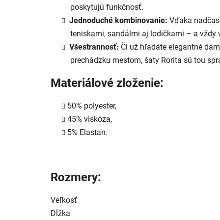
poskytujú funkčnosť.
Jednoduché kombinovanie:
Vďaka nadčasov
teniskami, sandálmi aj lodičkami – a vždy 
Všestrannosť:
Či už hľadáte elegantné dáms
prechádzku mestom, šaty Rorita sú tou sp
Materiálové zloženie:
50% polyester,
45% viskóza,
5% Elastan.
Rozmery:
Veľkosť
Dĺžka