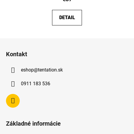
DETAIL
Z
á
Kontakt
p
ä
eshop
@
tentation.sk
t
i
0911 183 536
e
Základné informácie