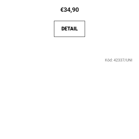
€34,90
DETAIL
Kód:
42337/UNI