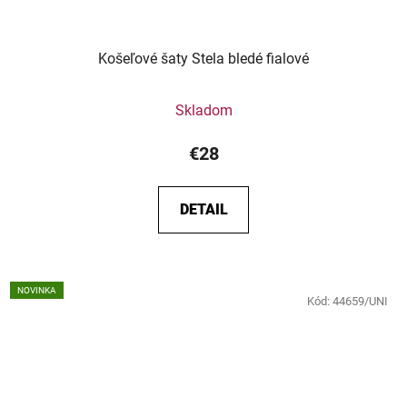
Košeľové šaty Stela bledé fialové
Skladom
€28
DETAIL
NOVINKA
Kód:
44659/UNI