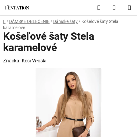
Prejsť
Hľadať
NÁKUP
na
obsah
KOŠÍK
Domov
/
DÁMSKE OBLEČENIE
/
Dámske šaty
/
Košeľové šaty Stela
karamelové
Košeľové šaty Stela
karamelové
Značka:
Kesi Włoski