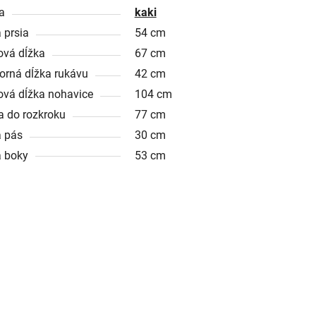
a
kaki
 prsia
54 cm
ová dĺžka
67 cm
orná dĺžka rukávu
42 cm
ová dĺžka nohavice
104 cm
a do rozkroku
77 cm
a pás
30 cm
a boky
53 cm