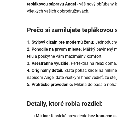
teplákovou súpravu Angel
- váš nový obľúbený k
všetkých vašich dobrodružstvách.
Prečo si zamilujete teplákovou 
1. Štýlový dizajn pre modernú ženu:
Jednoduchý,
2. Pohodlie na prvom mieste:
Mäkký bavlnený ma
telu a poskytne vám maximálny komfort.
3. Všestranné využitie:
Perfektná na relax doma,
4. Originálny detail:
Zlatá potlač krídel na mikin
nápisom Angel dáte všetkým hneď vedieť, že ste 
5. Praktické prevedenie:
Mikina do pása a nohav
Detaily, ktoré robia rozdiel:
Mikina:
Klasické prevedenie
bez kapucne s 