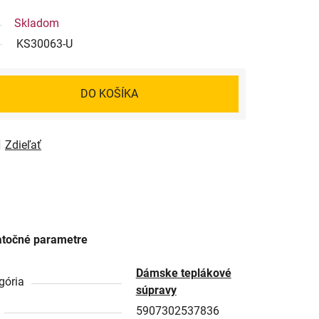
Skladom
KS30063-U
DO KOŠÍKA
Zdieľať
točné parametre
Dámske teplákové
gória
súpravy
5907302537836