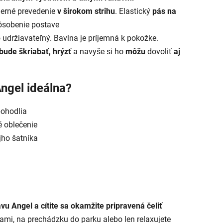
erné prevedenie
v širokom strihu
. Elastický
pás na
ôsobenie postave
 udržiavateľný. Bavlna je príjemná k pokožke.
bude škriabať, hrýzť
a navyše si ho
môžu
dovoliť
aj
ngel ideálna?
pohodlia
é oblečenie
jho šatníka
vu Angel a cítite sa okamžite pripravená čeliť
ľkami, na prechádzku do parku alebo len relaxujete