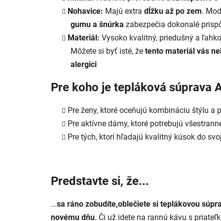
Nohavice:
Majú extra
dĺžku až po zem
. Mod
gumu a šnúrka
zabezpečia dokonalé prisp
Materiál:
Vysoko kvalitný, priedušný a ľahko
Môžete si byť isté, že
tento materiál vás ne
alergici
Pre koho je tepláková súprava A
Pre ženy, ktoré oceňujú kombináciu štýlu a 
Pre aktívne dámy, ktoré potrebujú všestrann
Pre tých, ktorí hľadajú kvalitný kúsok do svo
Predstavte si, že...
...
sa ráno zobudíte,
oblečiete si teplákovou súpra
novému dňu
. Či už idete na rannú kávu s priate