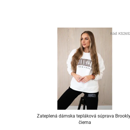
Kód:
KS265
Zateplená dámska tepláková súprava Brookl
čierna